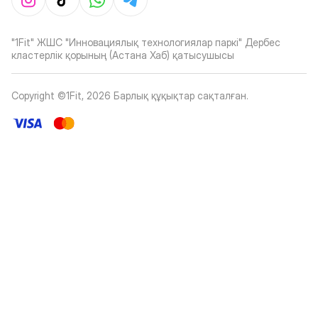
"1Fit" ЖШС "Инновациялық технологиялар паркі" Дербес
кластерлік қорының (Астана Хаб) қатысушысы
Copyright ©1Fit,
2026
Барлық құқықтар сақталған
.