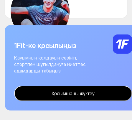
Қош көрдік
1Fit-ке қосылыңыз
Қауымның қолдауын сезініп,
спортпен шұғылдануға ниеттес
адамдарды табыңыз
Қосымшаны жүктеу