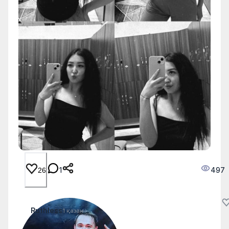
1
497
26
Ruthless
1 қазан