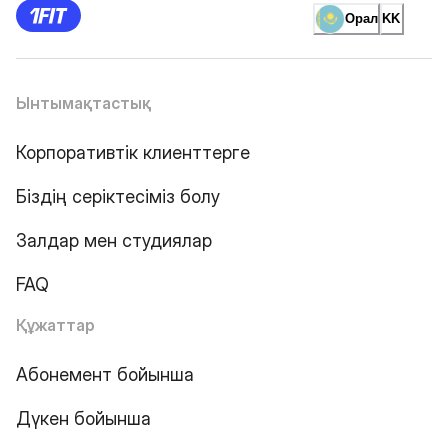
Орал
KK
Ынтымақтастық
Корпоративтік клиенттерге
Біздің серіктесіміз болу
Залдар мен студиялар
FAQ
Құжаттар
Абонемент бойынша
Дүкен бойынша