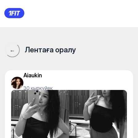
1Fit қауымдастығы · 1Fit
Лентаға оралу
←
Aiaukin
30 қыркүйек