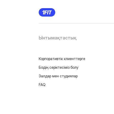
Ынтымақтастық
Корпоративтік клиенттерге
Біздің серіктесіміз болу
Залдар мен студиялар
FAQ