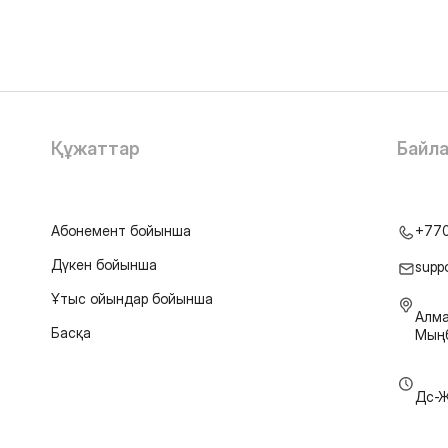
Құжаттар
Байл
Абонемент бойынша
+77
Дүкен бойынша
supp
Ұтыс ойындар бойынша
Алма
Басқа
Мыңб
Дс-Ж