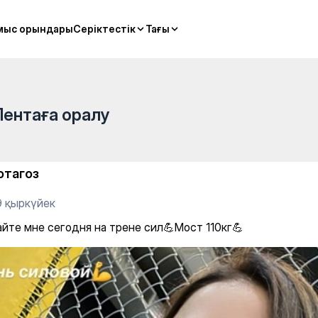
рене сил💪Мост 110кг💪
мыс орындары
мыс орындары
Серіктестік
Серіктестік
Тағы
Тағы
Лентаға оралу
отагоз
9 қыркүйек
йте мне сегодня на трене сил💪Мост 110кг💪