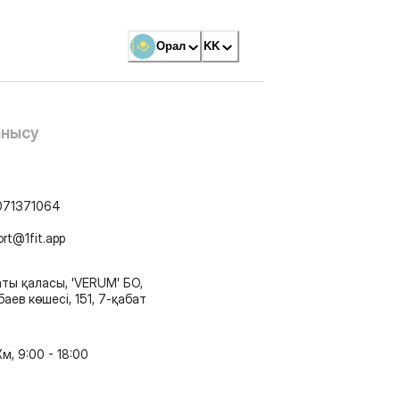
Орал
KK
анысу
071371064
ort@1fit.app
ты қаласы, 'VERUM' БО,
аев көшесі, 151, 7-қабат
м, 9:00 - 18:00