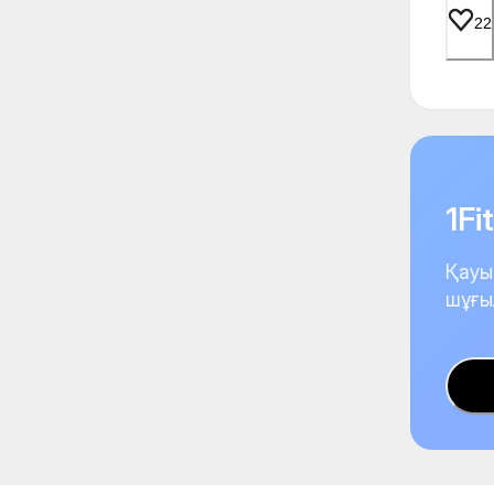
22
1F
Қауы
шұғы