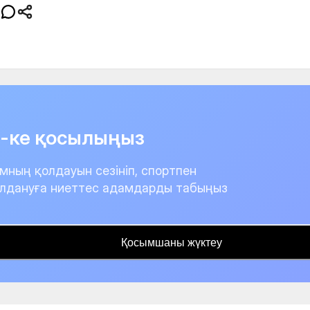
it-ке қосылыңыз
мның қолдауын сезініп, спортпен
лдануға ниеттес адамдарды табыңыз
Қосымшаны жүктеу