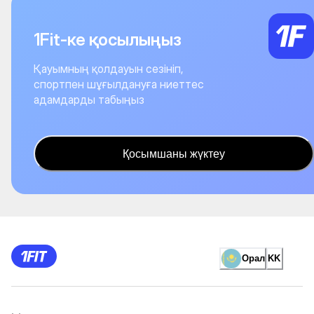
1Fit-ке қосылыңыз
Қауымның қолдауын сезініп,
спортпен шұғылдануға ниеттес
адамдарды табыңыз
Қосымшаны жүктеу
Орал
KK