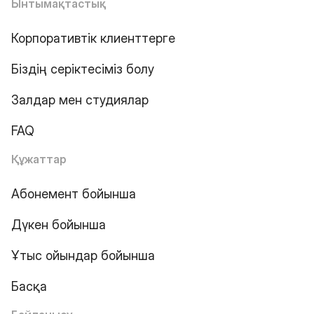
Ынтымақтастық
Корпоративтік клиенттерге
Біздің серіктесіміз болу
Залдар мен студиялар
FAQ
Құжаттар
Абонемент бойынша
Дүкен бойынша
Ұтыс ойындар бойынша
Басқа