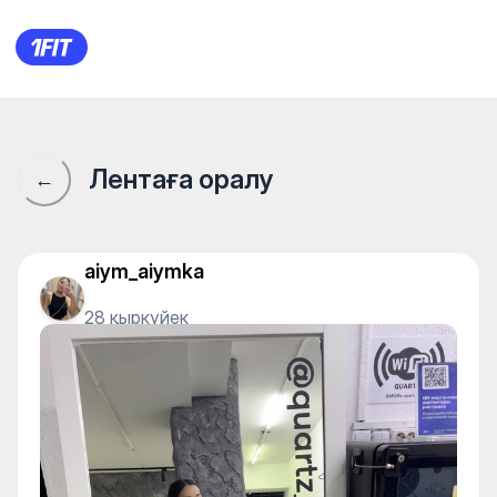
1Fit қауымдастығы · 1Fit
Лентаға оралу
←
aiym_aiymka
28 қыркүйек