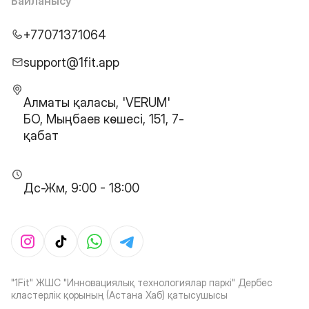
Байланысу
+77071371064
support@1fit.app
Алматы қаласы, 'VERUM'
БО, Мыңбаев көшесі, 151, 7-
қабат
Дс-Жм, 9:00 - 18:00
"1Fit" ЖШС "Инновациялық технологиялар паркі" Дербес
кластерлік қорының (Астана Хаб) қатысушысы