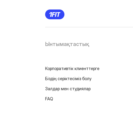
Ынтымақтастық
Корпоративтік клиенттерге
Біздің серіктесіміз болу
Залдар мен студиялар
FAQ