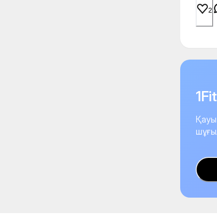
2
1F
Қауы
шұғы