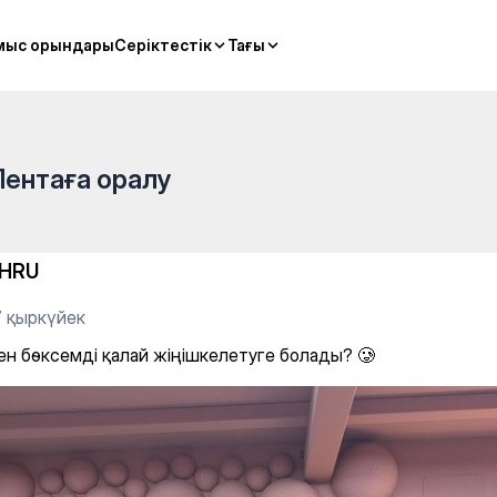
ңішкелетуге болады? 🥲
мыс орындары
мыс орындары
Серіктестік
Серіктестік
Тағы
Тағы
Лентаға оралу
HRU
7 қыркүйек
ен бөксемді қалай жіңішкелетуге болады? 🥲