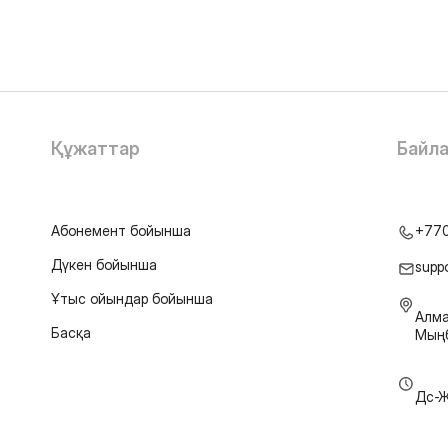
Құжаттар
Байл
Абонемент бойынша
+77
Дүкен бойынша
supp
Ұтыс ойындар бойынша
Алма
Басқа
Мыңб
Дс-Ж