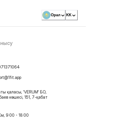
Орал
KK
анысу
071371064
ort@1fit.app
ты қаласы, 'VERUM' БО,
аев көшесі, 151, 7-қабат
м, 9:00 - 18:00