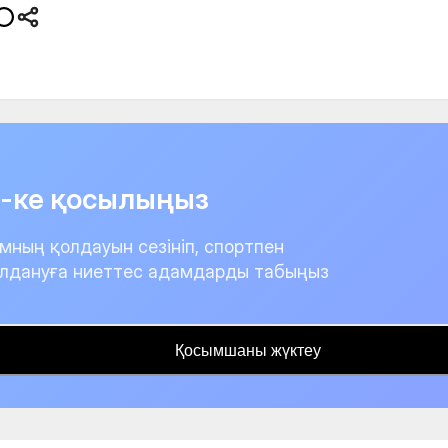
it-ке қосылыңыз
мның қолдауын сезініп, спортпен
лдануға ниеттес адамдарды табыңыз
Қосымшаны жүктеу