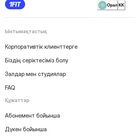
Орал
KK
Ынтымақтастық
Корпоративтік клиенттерге
Біздің серіктесіміз болу
Залдар мен студиялар
FAQ
Құжаттар
Абонемент бойынша
Дүкен бойынша