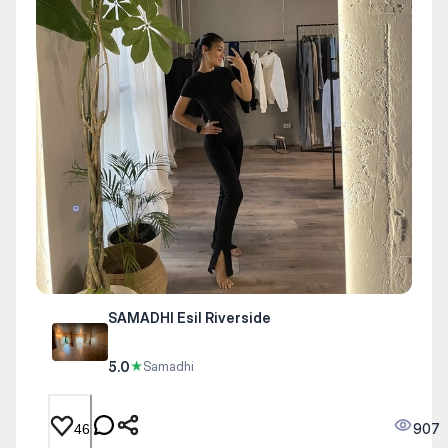
SAMADHI Esil Riverside
5.0
★
Samadhi
907
46