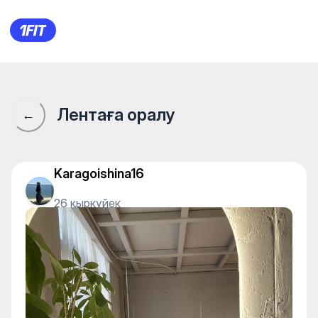
SAMADHI Esil Riverside — Yog
Лентаға оралу
←
Karagoishina16
26 қыркүйек