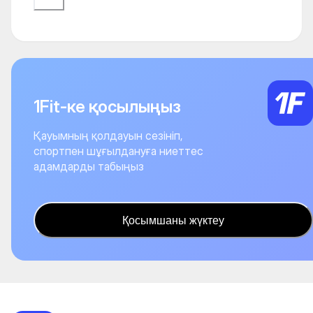
1Fit-ке қосылыңыз
Қауымның қолдауын сезініп,
спортпен шұғылдануға ниеттес
адамдарды табыңыз
Қосымшаны жүктеу