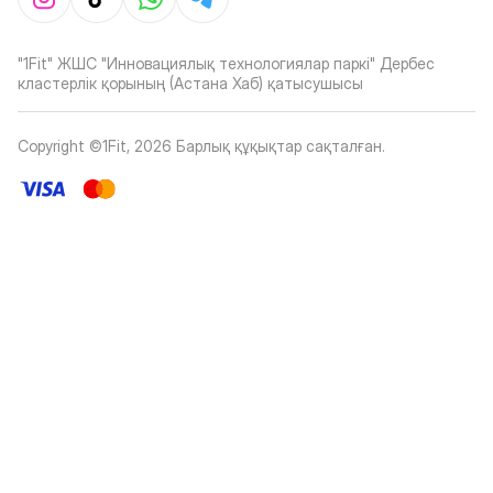
"1Fit" ЖШС "Инновациялық технологиялар паркі" Дербес
кластерлік қорының (Астана Хаб) қатысушысы
Copyright ©1Fit,
2026
Барлық құқықтар сақталған
.