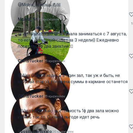
@Molya_fit мощь 💪🏼
Molya_fit
26 қыркүйек
1
@Vassiliy.Ketskalo 😁 я начала заниматься с 7 августа,
то есть указанный отчет за 3 недели)) Ежедневно
посетила по два занятия🤷‍♀️
ChrisTucker
26 қыркүйек
@Alex G если ходишь в один зал, так уж и быть, не
покупай второй, половина суммы в кармане останется
ChrisTucker
26 қыркүйек
@Vassiliy.Ketskalo за стоимость 1ф два зала можно
купить так то. О какой выгоде идет речь
Vassiliy.Ketskalo
26 қыркүйек