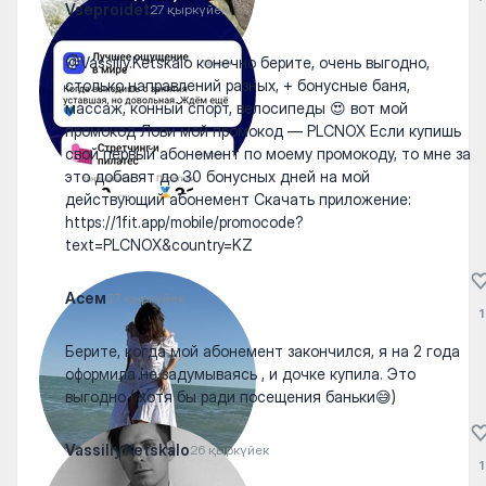
Vseproidet
27 қыркүйек
@Vassiliy.Ketskalo конечно берите, очень выгодно,
столько направлений разных, + бонусные баня,
массаж, конный спорт, велосипеды 😍 вот мой
промокод Лови мой промокод — PLCNOX Если купишь
свой первый абонемент по моему промокоду, то мне за
это добавят до 30 бонусных дней на мой
действующий абонемент Скачать приложение:
https://1fit.app/mobile/promocode?
text=PLCNOX&country=KZ
Асем
27 қыркүйек
1
Берите, когда мой абонемент закончился, я на 2 года
оформила не задумываясь , и дочке купила. Это
выгодно ( хотя бы ради посещения баньки😅)
Vassiliy.Ketskalo
26 қыркүйек
1