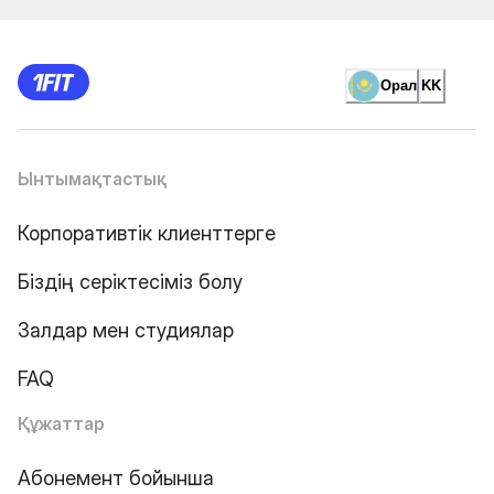
Орал
KK
Ынтымақтастық
Корпоративтік клиенттерге
Біздің серіктесіміз болу
Залдар мен студиялар
FAQ
Құжаттар
Абонемент бойынша