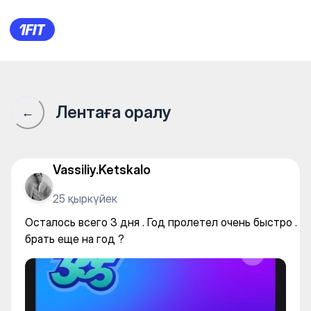
Осталось всего 3 дня . Год п
Лентаға оралу
←
Vassiliy.Ketskalo
25 қыркүйек
Осталось всего 3 дня . Год пролетел очень быстро .
брать еще на год ?