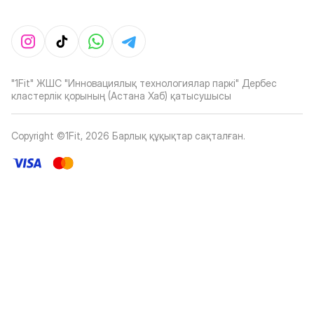
"1Fit" ЖШС "Инновациялық технологиялар паркі" Дербес
кластерлік қорының (Астана Хаб) қатысушысы
Copyright ©1Fit,
2026
Барлық құқықтар сақталған
.