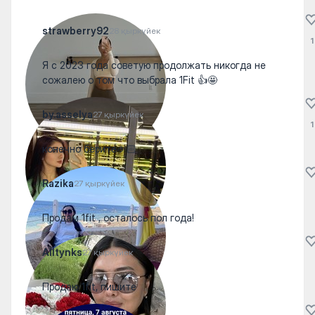
strawberry92
28 қыркүйек
1
Я с 2023 года советую продолжать никогда не
сожалею о том что выбрала 1Fit 👍🤩
by.asselya
27 қыркүйек
1
конечно берите🤌🏻
Razika
27 қыркүйек
Продам 1fit , осталось пол года!
Alltynks
27 қыркүйек
Продаю 1fit, пишите