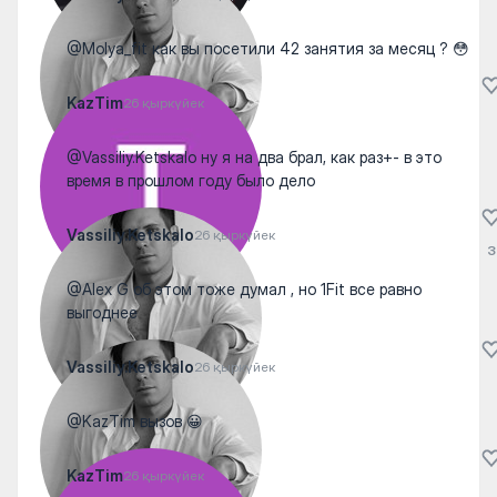
@Molya_fit как вы посетили 42 занятия за месяц ? 😳
KazTim
26 қыркүйек
@Vassiliy.Ketskalo ну я на два брал, как раз+- в это
время в прошлом году было дело
Vassiliy.Ketskalo
26 қыркүйек
3
@Alex G об этом тоже думал , но 1Fit все равно
выгоднее
Vassiliy.Ketskalo
26 қыркүйек
@KazTim вызов 😀
KazTim
26 қыркүйек