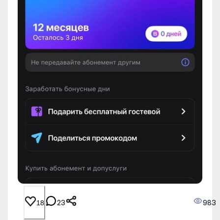
23
983
18