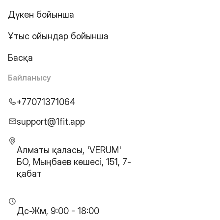
Дүкен бойынша
Ұтыс ойындар бойынша
Басқа
Байланысу
+77071371064
support@1fit.app
Алматы қаласы, 'VERUM'
БО, Мыңбаев көшесі, 151, 7-
қабат
Дс-Жм, 9:00 - 18:00