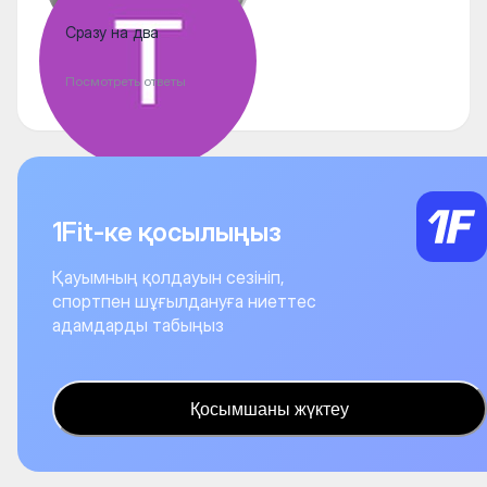
Сразу на два
Посмотреть ответы
1Fit-ке қосылыңыз
Қауымның қолдауын сезініп,
спортпен шұғылдануға ниеттес
адамдарды табыңыз
Қосымшаны жүктеу