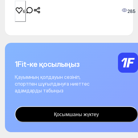
285
6
1Fit-ке қосылыңыз
Қауымның қолдауын сезініп,
спортпен шұғылдануға ниеттес
адамдарды табыңыз
Қосымшаны жүктеу