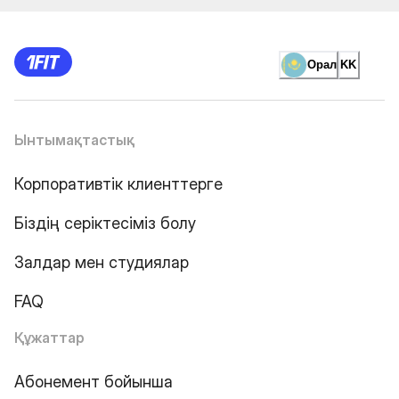
Орал
KK
Ынтымақтастық
Корпоративтік клиенттерге
Біздің серіктесіміз болу
Залдар мен студиялар
FAQ
Құжаттар
Абонемент бойынша