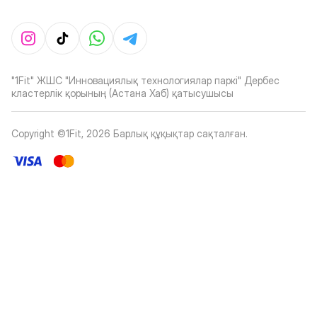
"1Fit" ЖШС "Инновациялық технологиялар паркі" Дербес
кластерлік қорының (Астана Хаб) қатысушысы
Copyright ©1Fit,
2026
Барлық құқықтар сақталған
.