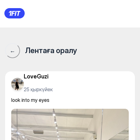
OMEGA SPORTS — Individual 
Лентаға оралу
←
LoveGuzi
25 қыркүйек
look into my eyes