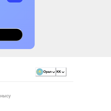
Орал
KK
анысу