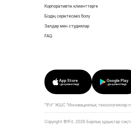
Корпоративтік клиенттерге
Біздің серіктесіміз болу
Залдар мен студиялар
FAQ
App Store
Google Play
-да қолжетімді
-да қолжетімді
"1Fit" ЖШС "Инновациялық технологиялар п
Copyright ©1Fit,
2026
Барлық құқықтар сақт