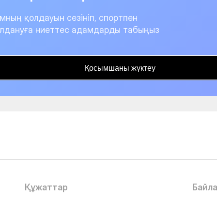
мның қолдауын сезініп, спортпен
лдануға ниеттес адамдарды табыңыз
Қосымшаны жүктеу
Құжаттар
Байл