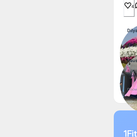
4
Dily
@Ra
Rau
Трен
Посм
1F