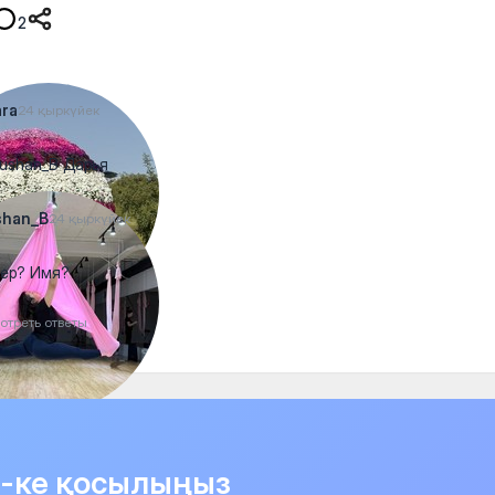
2
ara
24 қыркүйек
ushan_B Дарья
shan_B
24 қыркүйек
ер? Имя?
отреть ответы
it-ке қосылыңыз