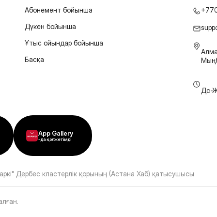
Абонемент бойынша
+77
Дүкен бойынша
supp
Ұтыс ойындар бойынша
Алма
Басқа
Мыңб
Дс-Ж
App Gallery
-да қолжетімді
аркі" Дербес кластерлік қорының (Астана Хаб) қатысушысы
алған
.