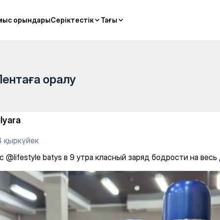
 утра класный заряд бодрости
мыс орындары
мыс орындары
Серіктестік
Серіктестік
Тағы
Тағы
Лентаға оралу
ilyara
4 қыркүйек
 @lifestyle batys в 9 утра класный заряд бодрости на весь