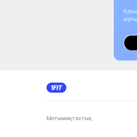
Қауы
шұғы
Ынтымақтастық