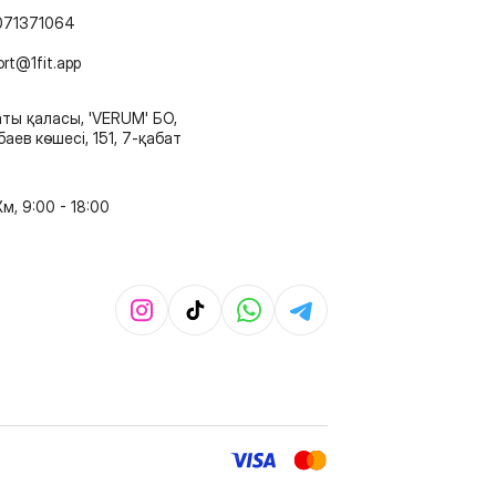
071371064
ort@1fit.app
ты қаласы, 'VERUM' БО,
аев көшесі, 151, 7-қабат
м, 9:00 - 18:00