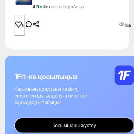
4.9
★
Фитнес-центр «Алау»
189
8
1Fit-ке қосылыңыз
Қауымның қолдауын сезініп,
спортпен шұғылдануға ниеттес
адамдарды табыңыз
Қосымшаны жүктеу