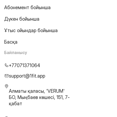
Абонемент бойынша
Дүкен бойынша
Ұтыс ойындар бойынша
Басқа
Байланысу
+77071371064
support@1fit.app
Алматы қаласы, 'VERUM'
БО, Мыңбаев көшесі, 151, 7-
қабат