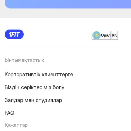
Орал
KK
Ынтымақтастық
Корпоративтік клиенттерге
Біздің серіктесіміз болу
Залдар мен студиялар
FAQ
Құжаттар