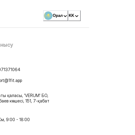
Орал
KK
анысу
071371064
ort@1fit.app
ты қаласы, 'VERUM' БО,
аев көшесі, 151, 7-қабат
м, 9:00 - 18:00