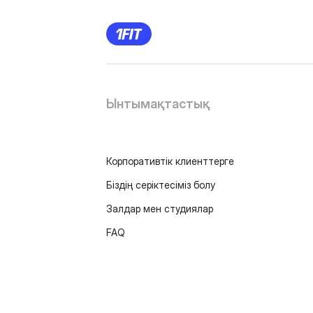
Ынтымақтастық
Корпоративтік клиенттерге
Біздің серіктесіміз болу
Залдар мен студиялар
FAQ