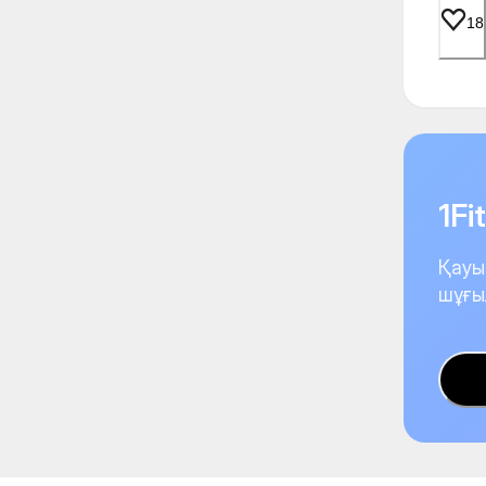
18
1F
Қауы
шұғы