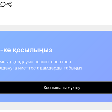
it-ке қосылыңыз
мның қолдауын сезініп, спортпен
лдануға ниеттес адамдарды табыңыз
Қосымшаны жүктеу