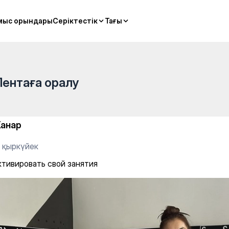
ятия
мыс орындары
мыс орындары
Серіктестік
Серіктестік
Тағы
Тағы
Лентаға оралу
анар
9 қыркүйек
ктивировать свой занятия