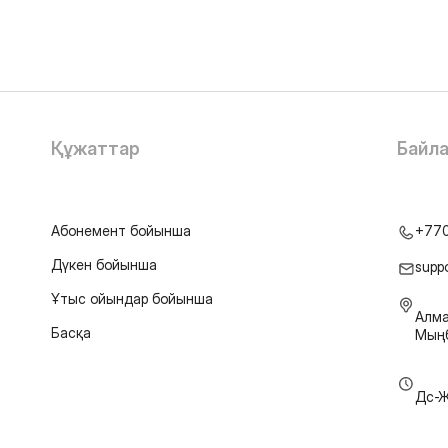
Құжаттар
Байл
Абонемент бойынша
+77
Дүкен бойынша
supp
Ұтыс ойындар бойынша
Алма
Басқа
Мыңб
Дс-Ж