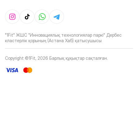
"1Fit" ЖШС "Инновациялық технологиялар паркі" Дербес
кластерлік қорының (Астана Хаб) қатысушысы
Copyright ©1Fit,
2026
Барлық құқықтар сақталған
.