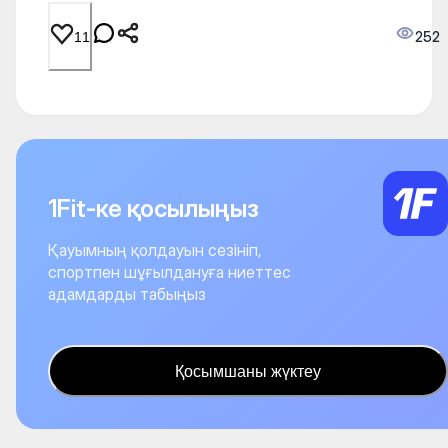
252
11
1Fit-ке қосылыңыз
Қауымның қолдауын сезініп,
спортпен шұғылдануға ниеттес
адамдарды табыңыз
Қосымшаны жүктеу