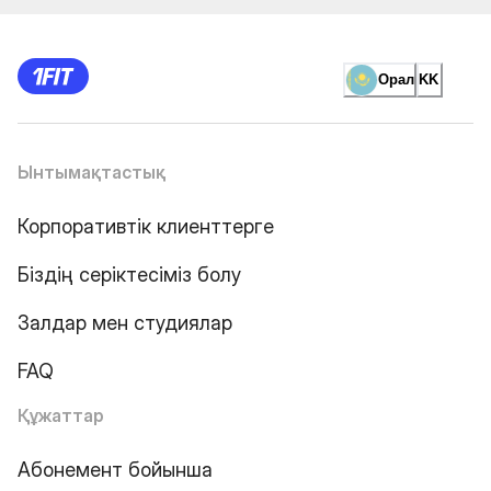
Орал
KK
Ынтымақтастық
Корпоративтік клиенттерге
Біздің серіктесіміз болу
Залдар мен студиялар
FAQ
Құжаттар
Абонемент бойынша