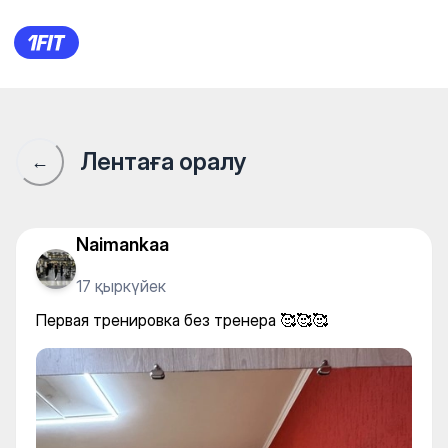
HARDWAY Мкр Аккент — Gy
Лентаға оралу
←
Naimankaa
17 қыркүйек
Первая тренировка без тренера 🥰🥰🥰