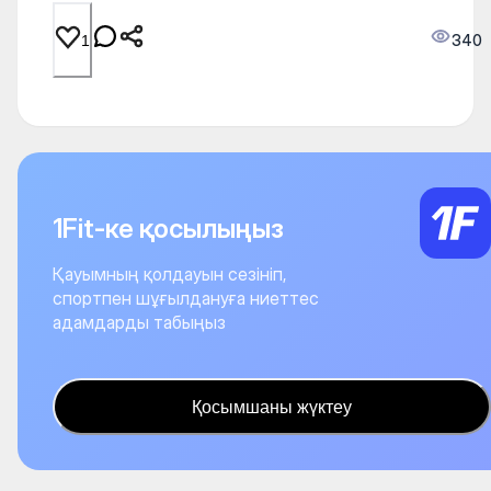
340
1
1Fit-ке қосылыңыз
Қауымның қолдауын сезініп,
спортпен шұғылдануға ниеттес
адамдарды табыңыз
Қосымшаны жүктеу