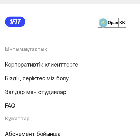
Орал
KK
Ынтымақтастық
Корпоративтік клиенттерге
Біздің серіктесіміз болу
Залдар мен студиялар
FAQ
Құжаттар
Абонемент бойынша