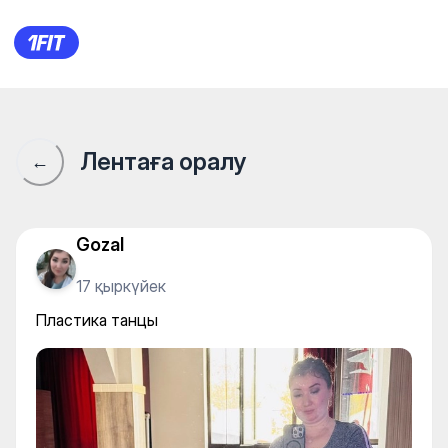
Body & Dance Studio — Stretc
Лентаға оралу
←
Gozal
17 қыркүйек
Пластика танцы