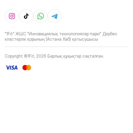
"1Fit" ЖШС "Инновациялық технологиялар паркі" Дербес
кластерлік қорының (Астана Хаб) қатысушысы
Copyright ©1Fit,
2026
Барлық құқықтар сақталған
.