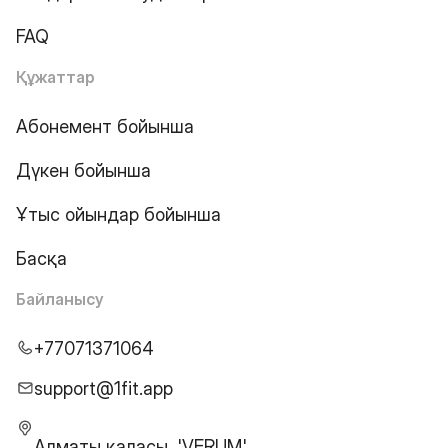
FAQ
Құжаттар
Абонемент бойынша
Дүкен бойынша
Ұтыс ойындар бойынша
Басқа
Байланысу
+77071371064
support@1fit.app
Алматы қаласы, 'VERUM'