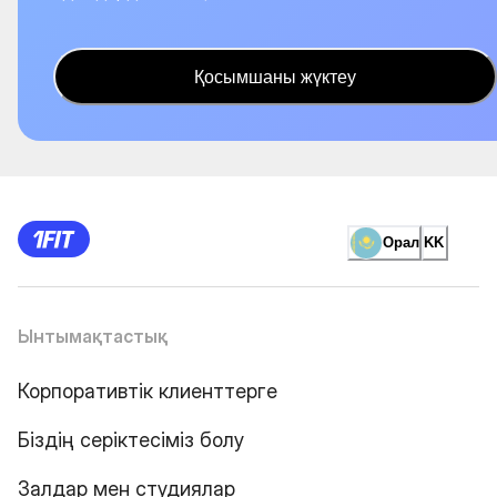
Қосымшаны жүктеу
Орал
KK
Ынтымақтастық
Корпоративтік клиенттерге
Біздің серіктесіміз болу
Залдар мен студиялар