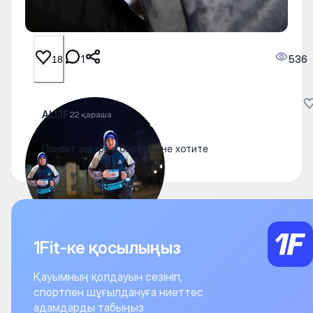
1
536
18
ALI.1F
22 қараша
Привет завтра в бассейн не хотите
1Fit-ке қосылыңыз
Қауымның қолдауын сезініп,
спортпен шұғылдануға ниеттес
адамдарды табыңыз