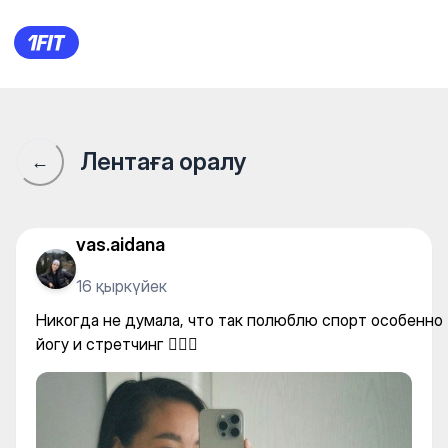
Никогда не думала, что так п
Лентаға оралу
←
vas.aidana
16 қыркүйек
Никогда не думала, что так полюблю спорт особенно
йогу и стретчинг 🤸🏻‍♂️