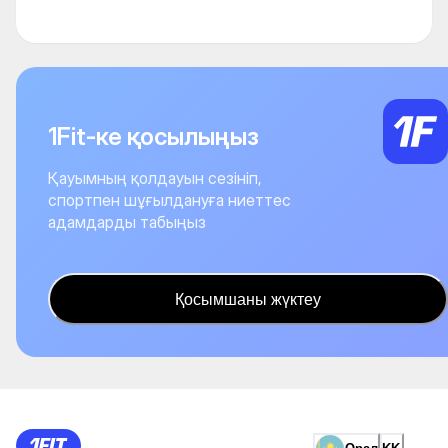
1Fit-ке қосылыңыз
Қауымның қолдауын сезініп,
спортпен шұғылдануға ниеттес
адамдарды табыңыз
Қосымшаны жүктеу