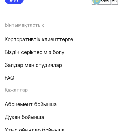
Орал
KK
Ынтымақтастық
Корпоративтік клиенттерге
Біздің серіктесіміз болу
Залдар мен студиялар
FAQ
Құжаттар
Абонемент бойынша
Дүкен бойынша
Ұтыс ойындар бойынша