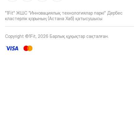
"1Fit" ЖШС "Инновациялық технологиялар паркі" Дербес
кластерлік қорының (Астана Хаб) қатысушысы
Copyright ©1Fit,
2026
Барлық құқықтар сақталған
.