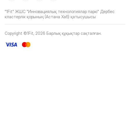
"1Fit" ЖШС "Инновациялық технологиялар паркі" Дербес
кластерлік қорының (Астана Хаб) қатысушысы
Copyright ©1Fit,
2026
Барлық құқықтар сақталған
.