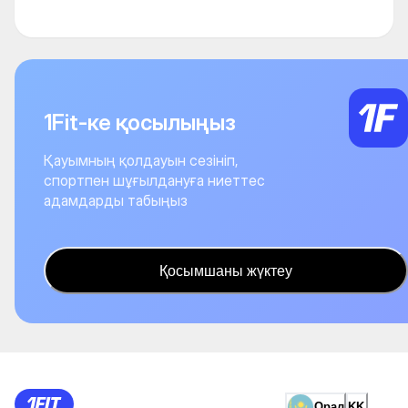
1Fit-ке қосылыңыз
Қауымның қолдауын сезініп,
спортпен шұғылдануға ниеттес
адамдарды табыңыз
Қосымшаны жүктеу
Орал
KK