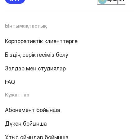
Ынтымақтастық
Корпоративтік клиенттерге
Біздің серіктесіміз болу
Залдар мен студиялар
FAQ
Құжаттар
Абонемент бойынша
Дүкен бойынша
Ұтыс ойындар бойынша