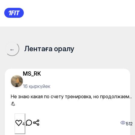
Не знаю какая по счету трен
Лентаға оралу
←
MS_RK
16 қыркүйек
Не знаю какая по счету тренировка, но продолжаем...
💪
512
4