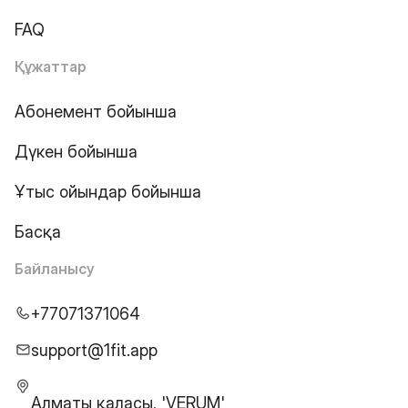
FAQ
Құжаттар
Абонемент бойынша
Дүкен бойынша
Ұтыс ойындар бойынша
Басқа
Байланысу
+77071371064
support@1fit.app
Алматы қаласы, 'VERUM'