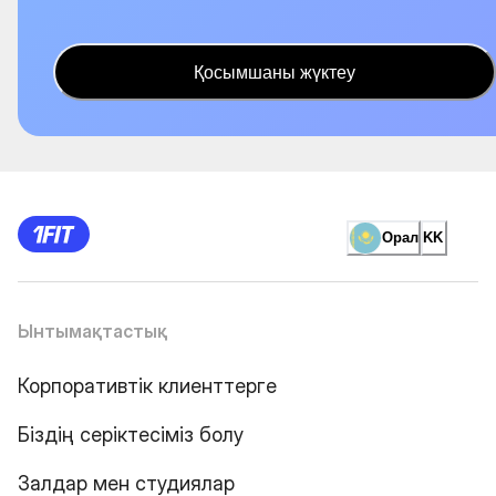
Қосымшаны жүктеу
Орал
KK
Ынтымақтастық
Корпоративтік клиенттерге
Біздің серіктесіміз болу
Залдар мен студиялар