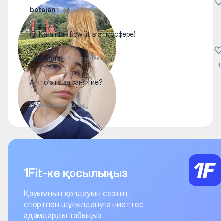
botajan
15 қыркүйек
@_Karalina_ flowfit в атмосфере)
_Karalina_
14 қыркүйек
1
А что это за занятие?
Посмотреть ответы
1Fit-ке қосылыңыз
Қауымның қолдауын сезініп,
спортпен шұғылдануға ниеттес
адамдарды табыңыз