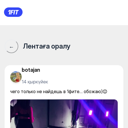
чего только не найдешь в 1
Лентаға оралу
←
botajan
14 қыркүйек
чего только не найдешь в 1фите… обожаю)😌