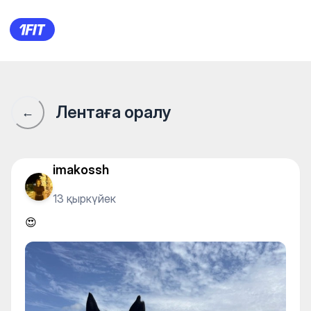
АТЛАС — Horseback riding
Лентаға оралу
←
imakossh
13 қыркүйек
😍