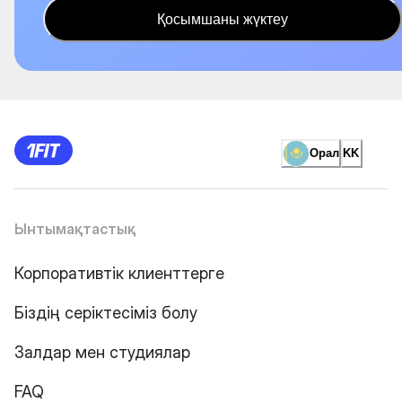
Қосымшаны жүктеу
Орал
KK
Ынтымақтастық
Корпоративтік клиенттерге
Біздің серіктесіміз болу
Залдар мен студиялар
FAQ