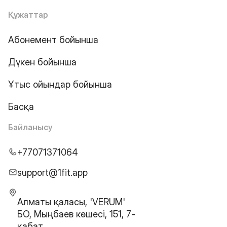
Құжаттар
Абонемент бойынша
Дүкен бойынша
Ұтыс ойындар бойынша
Басқа
Байланысу
+77071371064
support@1fit.app
Алматы қаласы, 'VERUM'
БО, Мыңбаев көшесі, 151, 7-
қабат