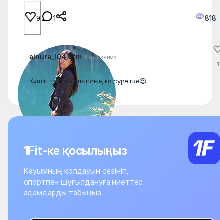
1
818
9
ainura_104.6fm
13 қыркүйек
1
Күшті түсіріп алыпсың ғо суретке😍
1Fit-ке қосылыңыз
Қауымның қолдауын сезініп,
спортпен шұғылдануға ниеттес
адамдарды табыңыз