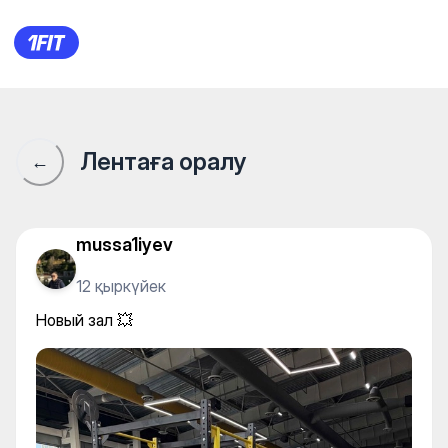
Новый зал 💥
Лентаға оралу
←
mussa1iyev
12 қыркүйек
Новый зал 💥