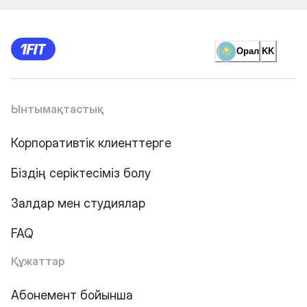
Орал
KK
Ынтымақтастық
Корпоративтік клиенттерге
Біздің серіктесіміз болу
Залдар мен студиялар
FAQ
Құжаттар
Абонемент бойынша