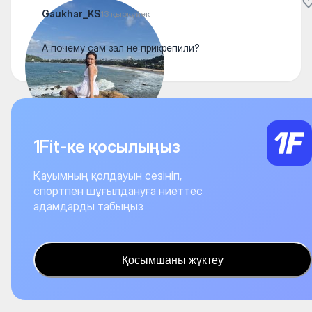
Gaukhar_KS
13 қыркүйек
А почему сам зал не прикрепили?
1Fit-ке қосылыңыз
Қауымның қолдауын сезініп,
спортпен шұғылдануға ниеттес
адамдарды табыңыз
Қосымшаны жүктеу