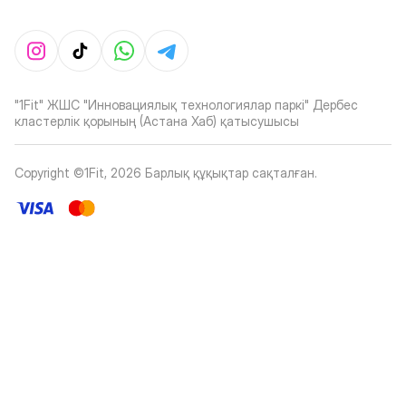
"1Fit" ЖШС "Инновациялық технологиялар паркі" Дербес
кластерлік қорының (Астана Хаб) қатысушысы
Copyright ©1Fit,
2026
Барлық құқықтар сақталған
.