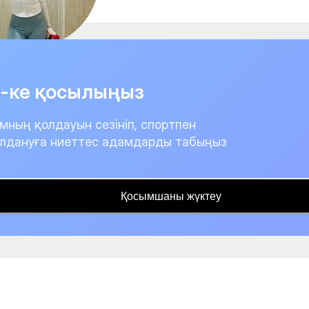
it-ке қосылыңыз
мның қолдауын сезініп, спортпен
лдануға ниеттес адамдарды табыңыз
Қосымшаны жүктеу