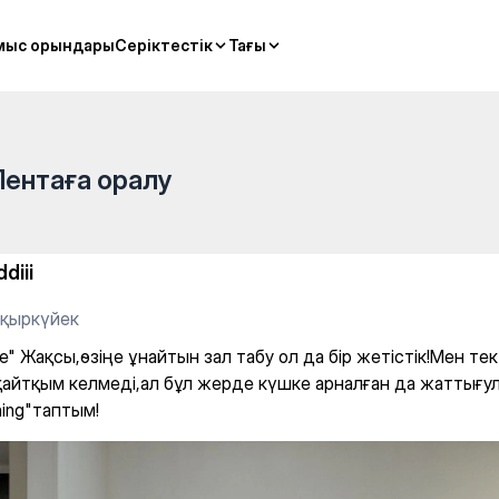
 — Yoga
мыс орындары
мыс орындары
Серіктестік
Серіктестік
Тағы
Тағы
Лентаға оралу
diii
 қыркүйек
e" Жақсы,өзіңе ұнайтын зал табу ол да бір жетістік!Мен те
қайтқым келмеді,ал бұл жерде күшке арналған да жаттығу
hing"таптым!