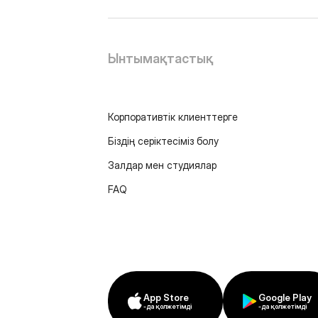
Ынтымақтастық
Корпоративтік клиенттерге
Біздің серіктесіміз болу
Залдар мен студиялар
FAQ
App Store
Google Play
-да қолжетімді
-да қолжетімді