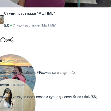
Студия растяжки "ME TIME"
5.0
★
Студия растяжки "ME TIME"
2
ii
14 қыркүйек
uwinn Неге жазбасқа?!Рахмеет,сізге де!))))😊
uwinn
11 қыркүйек
осында қазақша пост көрсем қуанады екем😂 сәттілік👏🚀
отреть ответы