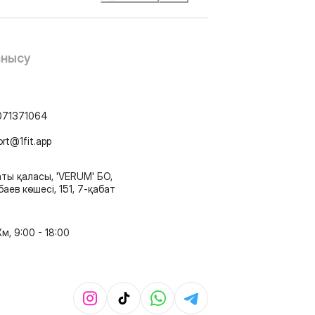
анысу
071371064
ort@1fit.app
ты қаласы, 'VERUM' БО,
аев көшесі, 151, 7-қабат
м, 9:00 - 18:00