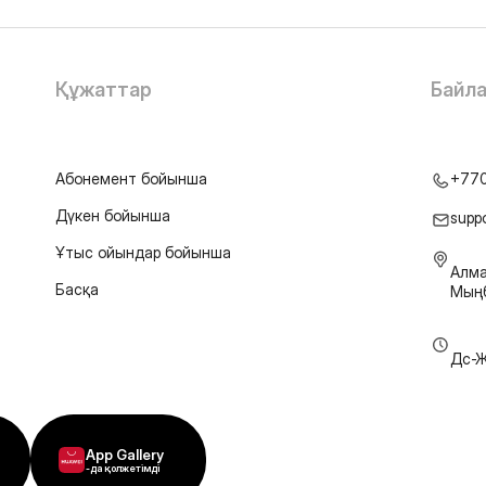
Құжаттар
Байл
Абонемент бойынша
+77
Дүкен бойынша
supp
Ұтыс ойындар бойынша
Алма
Басқа
Мыңб
Дс-Ж
App Gallery
-да қолжетімді