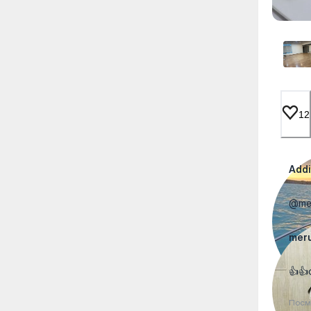
12
Addi
@mer
mer
👍👍
Посм