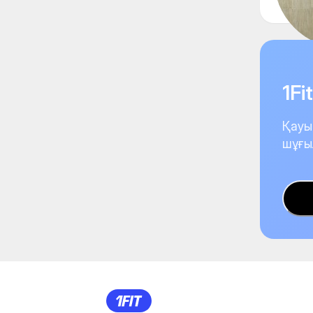
1F
Қауы
шұғы