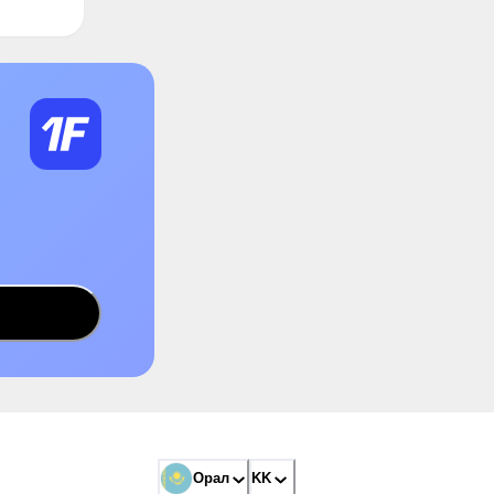
Орал
KK