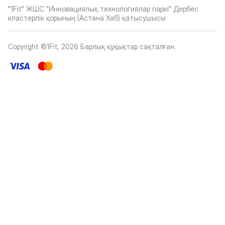
"1Fit" ЖШС "Инновациялық технологиялар паркі" Дербес
кластерлік қорының (Астана Хаб) қатысушысы
Copyright ©1Fit,
2026
Барлық құқықтар сақталған
.