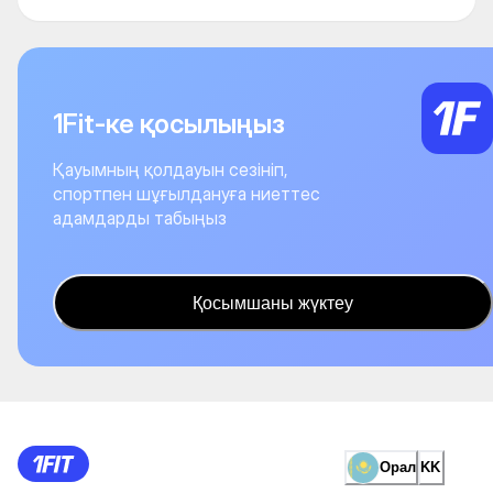
1Fit-ке қосылыңыз
Қауымның қолдауын сезініп,
спортпен шұғылдануға ниеттес
адамдарды табыңыз
Қосымшаны жүктеу
Орал
KK