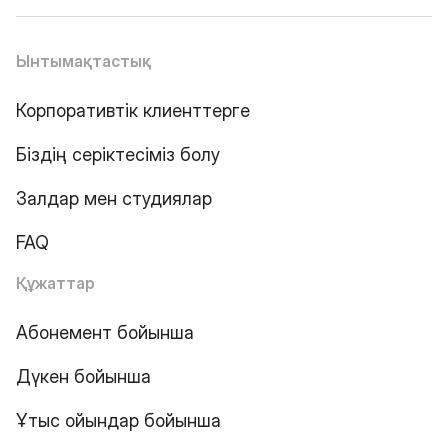
Ынтымақтастық
Корпоративтік клиенттерге
Біздің серіктесіміз болу
Залдар мен студиялар
FAQ
Құжаттар
Абонемент бойынша
Дүкен бойынша
Ұтыс ойындар бойынша