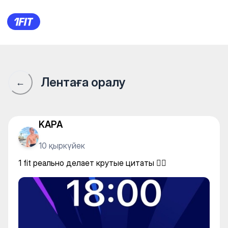
1 fit реально делает крутые 
Лентаға оралу
←
KAPA
10 қыркүйек
1 fit реально делает крутые цитаты ✊🏻