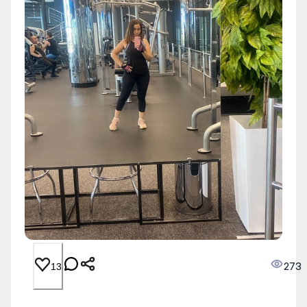
273
13