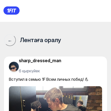
Вступил в семью 1F Всем лич
Лентаға оралу
←
sharp_dressed_man
6 қыркүйек
Вступил в семью 1F Всем личных побед! 💪