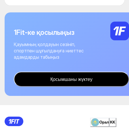
1Fit-ке қосылыңыз
Қауымның қолдауын сезініп,
спортпен шұғылдануға ниеттес
адамдарды табыңыз
Қосымшаны жүктеу
Орал
KK