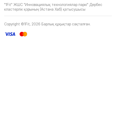
"1Fit" ЖШС "Инновациялық технологиялар паркі" Дербес
кластерлік қорының (Астана Хаб) қатысушысы
Copyright ©1Fit,
2026
Барлық құқықтар сақталған
.