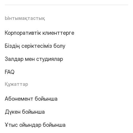
Ынтымақтастық
Корпоративтік клиенттерге
Біздің серіктесіміз болу
Залдар мен студиялар
FAQ
Құжаттар
Абонемент бойынша
Дүкен бойынша
Ұтыс ойындар бойынша