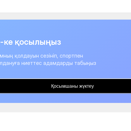
it-ке қосылыңыз
мның қолдауын сезініп, спортпен
лдануға ниеттес адамдарды табыңыз
Қосымшаны жүктеу