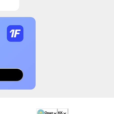
Орал
KK