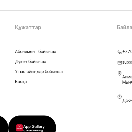
Құжаттар
Байл
Абонемент бойынша
+77
Дүкен бойынша
supp
Ұтыс ойындар бойынша
Алма
Басқа
Мыңб
Дс-Ж
App Gallery
-да қолжетімді