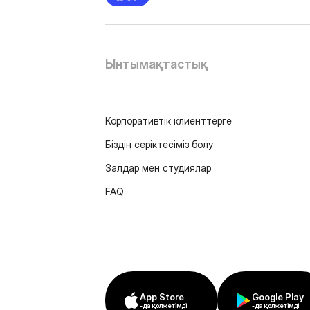
Ынтымақтастық
Корпоративтік клиенттерге
Біздің серіктесіміз болу
Залдар мен студиялар
FAQ
App Store
Google Play
-да қолжетімді
-да қолжетімді