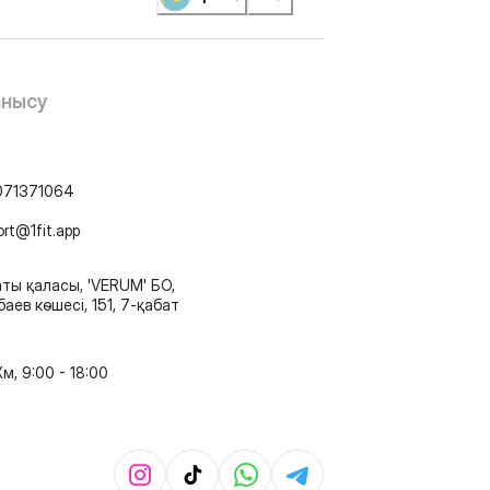
анысу
071371064
ort@1fit.app
ты қаласы, 'VERUM' БО,
аев көшесі, 151, 7-қабат
м, 9:00 - 18:00