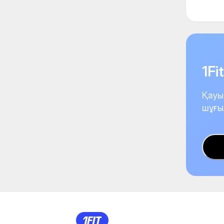
1F
Қауы
шұғы