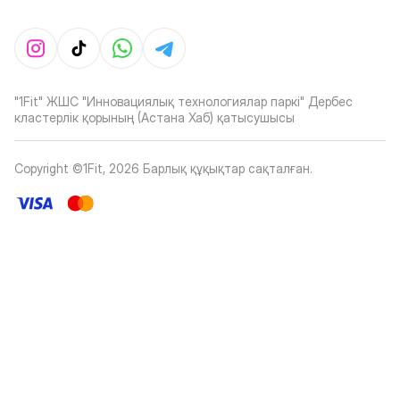
"1Fit" ЖШС "Инновациялық технологиялар паркі" Дербес
кластерлік қорының (Астана Хаб) қатысушысы
Copyright ©1Fit,
2026
Барлық құқықтар сақталған
.