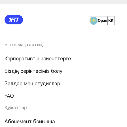
Орал
KK
Ынтымақтастық
Корпоративтік клиенттерге
Біздің серіктесіміз болу
Залдар мен студиялар
FAQ
Құжаттар
Абонемент бойынша