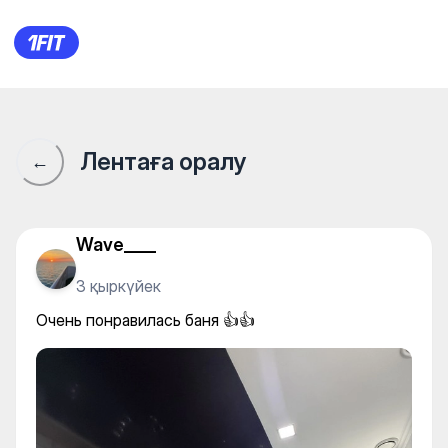
Mandarin Fitness Center — Ind
Лентаға оралу
←
Wave____
3 қыркүйек
Очень понравилась баня 👍👍