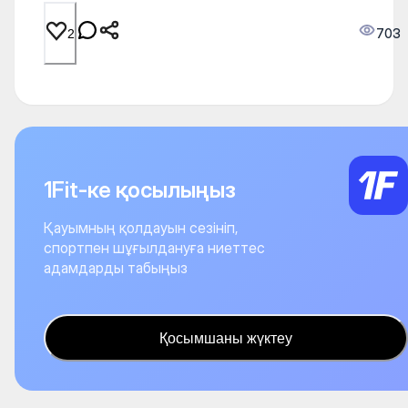
703
2
1Fit-ке қосылыңыз
Қауымның қолдауын сезініп,
спортпен шұғылдануға ниеттес
адамдарды табыңыз
Қосымшаны жүктеу