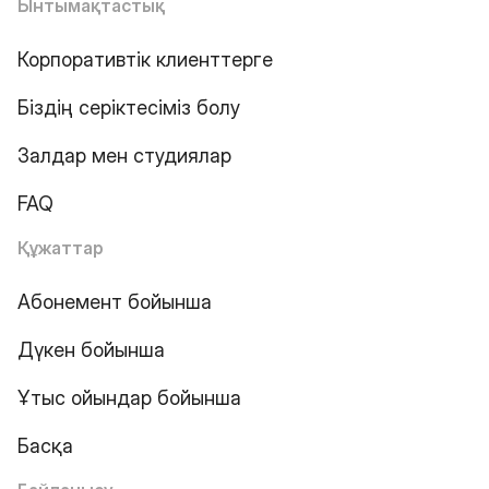
Ынтымақтастық
Корпоративтік клиенттерге
Біздің серіктесіміз болу
Залдар мен студиялар
FAQ
Құжаттар
Абонемент бойынша
Дүкен бойынша
Ұтыс ойындар бойынша
Басқа