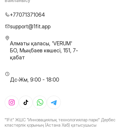
Байланысу
+77071371064
support@1fit.app
Алматы қаласы, 'VERUM'
БО, Мыңбаев көшесі, 151, 7-
қабат
Дс-Жм, 9:00 - 18:00
"1Fit" ЖШС "Инновациялық технологиялар паркі" Дербес
кластерлік қорының (Астана Хаб) қатысушысы