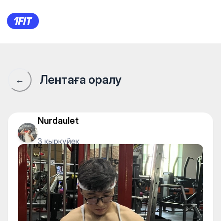
1Fit қауымдастығы · 1Fit
Лентаға оралу
←
Nurdaulet
3 қыркүйек