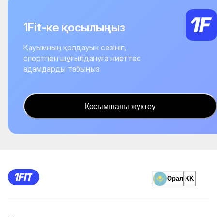
1Fit-ке қосылыңыз
Қауымның қолдауын сезініп,
спортпен шұғылдануға ниеттес
адамдарды табыңыз
Қосымшаны жүктеу
Орал
KK