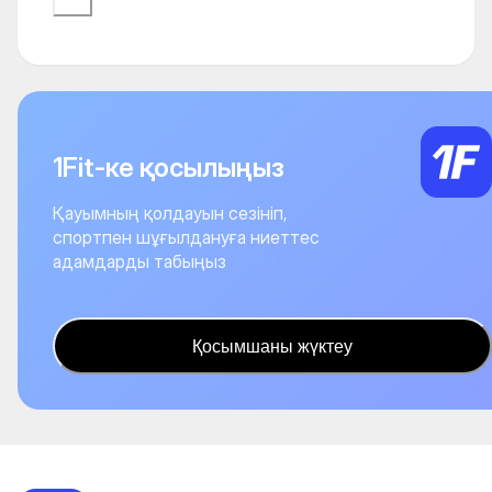
1Fit-ке қосылыңыз
Қауымның қолдауын сезініп,
спортпен шұғылдануға ниеттес
адамдарды табыңыз
Қосымшаны жүктеу