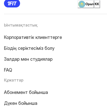
Орал
KK
Ынтымақтастық
Корпоративтік клиенттерге
Біздің серіктесіміз болу
Залдар мен студиялар
FAQ
Құжаттар
Абонемент бойынша
Дүкен бойынша