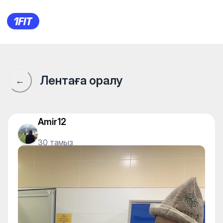
Caspian Riviera — Individual c
Лентаға оралу
←
Amir12
30 тамыз