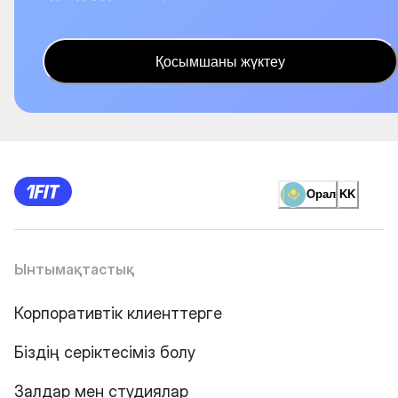
Қосымшаны жүктеу
Орал
KK
Ынтымақтастық
Корпоративтік клиенттерге
Біздің серіктесіміз болу
Залдар мен студиялар