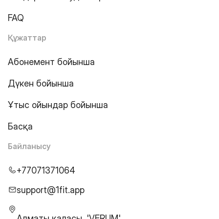
FAQ
Құжаттар
Абонемент бойынша
Дүкен бойынша
Ұтыс ойындар бойынша
Басқа
Байланысу
+77071371064
support@1fit.app
Алматы қаласы, 'VERUM'