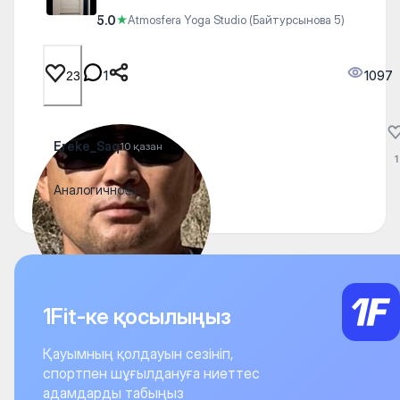
5.0
★
Atmosfera Yoga Studio (Байтурсынова 5)
1
1097
23
Ereke_Saq
10 қазан
1
Аналогично👍
1Fit-ке қосылыңыз
Қауымның қолдауын сезініп,
спортпен шұғылдануға ниеттес
адамдарды табыңыз