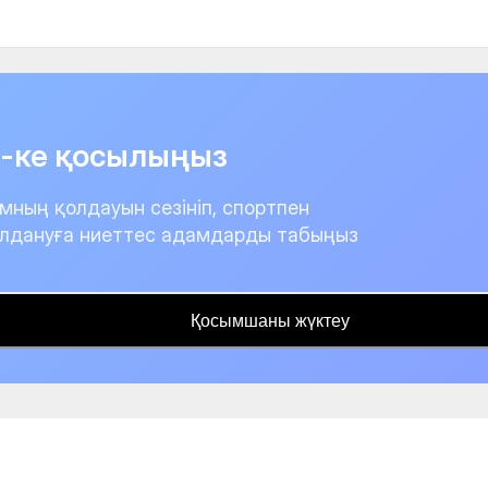
it-ке қосылыңыз
мның қолдауын сезініп, спортпен
лдануға ниеттес адамдарды табыңыз
Қосымшаны жүктеу