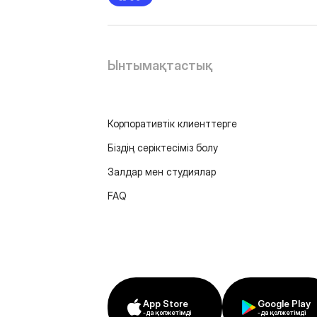
Ынтымақтастық
Корпоративтік клиенттерге
Біздің серіктесіміз болу
Залдар мен студиялар
FAQ
App Store
Google Play
-да қолжетімді
-да қолжетімді