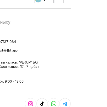
анысу
071371064
ort@1fit.app
ты қаласы, 'VERUM' БО,
аев көшесі, 151, 7-қабат
м, 9:00 - 18:00