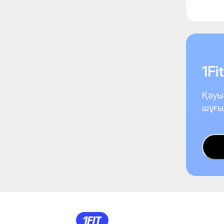
1F
Қауы
шұғы