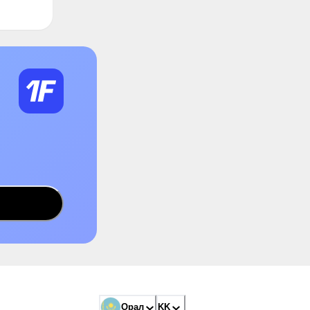
Орал
KK