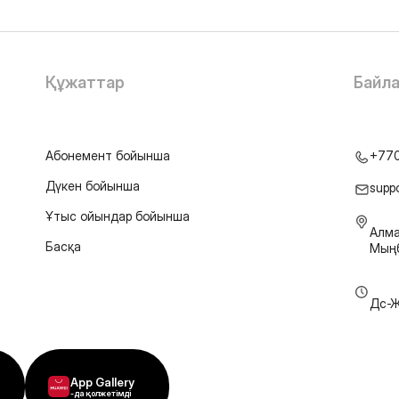
Құжаттар
Байл
Абонемент бойынша
+77
Дүкен бойынша
supp
Ұтыс ойындар бойынша
Алма
Басқа
Мыңб
Дс-Ж
App Gallery
-да қолжетімді