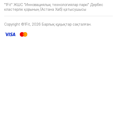
"1Fit" ЖШС "Инновациялық технологиялар паркі" Дербес
кластерлік қорының (Астана Хаб) қатысушысы
Copyright ©1Fit,
2026
Барлық құқықтар сақталған
.