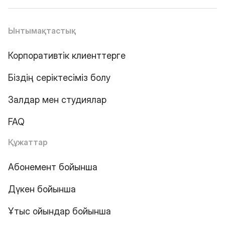
Ынтымақтастық
Корпоративтік клиенттерге
Біздің серіктесіміз болу
Залдар мен студиялар
FAQ
Құжаттар
Абонемент бойынша
Дүкен бойынша
Ұтыс ойындар бойынша