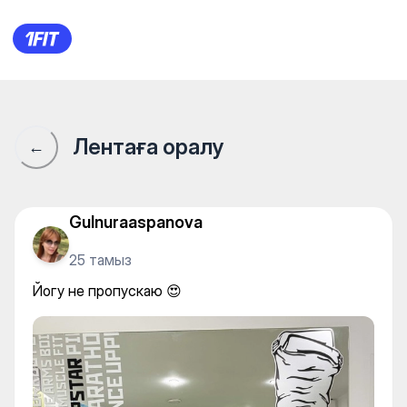
Йогу не пропускаю 😍
Лентаға оралу
←
Gulnuraaspanova
25 тамыз
Йогу не пропускаю 😍