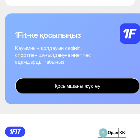
1Fit-ке қосылыңыз
Қауымның қолдауын сезініп,
спортпен шұғылдануға ниеттес
адамдарды табыңыз
Қосымшаны жүктеу
Орал
KK