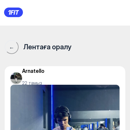
Fitness Point (Buy Park) — Gy
Лентаға оралу
←
Arnatello
22 тамыз