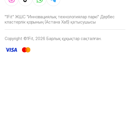
"1Fit" ЖШС "Инновациялық технологиялар паркі" Дербес
кластерлік қорының (Астана Хаб) қатысушысы
Copyright ©1Fit,
2026
Барлық құқықтар сақталған
.