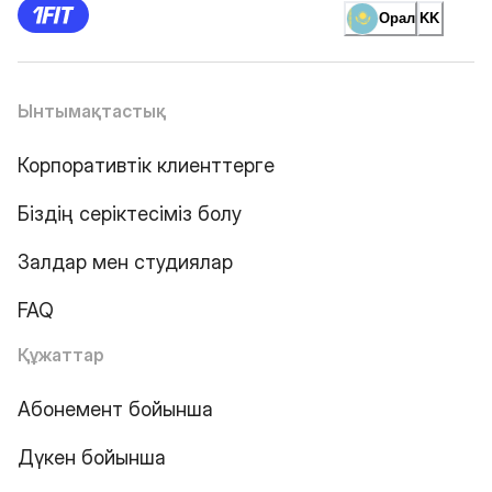
Орал
KK
Ынтымақтастық
Корпоративтік клиенттерге
Біздің серіктесіміз болу
Залдар мен студиялар
FAQ
Құжаттар
Абонемент бойынша
Дүкен бойынша