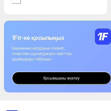
1Fit-ке қосылыңыз
Қауымның қолдауын сезініп,
спортпен шұғылдануға ниеттес
адамдарды табыңыз
Қосымшаны жүктеу