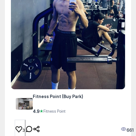
Fitness Point (Buy Park)
4.9
★
Fitness Point
661
3