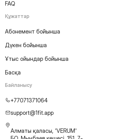
FAQ
Құжаттар
Абонемент бойынша
Дүкен бойынша
Ұтыс ойындар бойынша
Басқа
Байланысу
+77071371064
support@1fit.app
Алматы қаласы, 'VERUM'
БО, Мыңбаев көшесі, 151, 7-