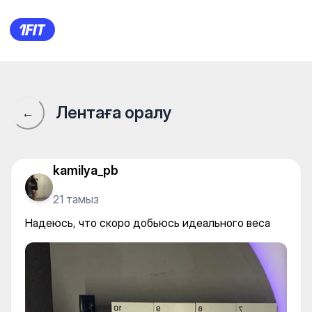
Надеюсь, что скоро добьюсь
Лентаға оралу
←
kamilya_pb
21 тамыз
Надеюсь, что скоро добьюсь идеального веса