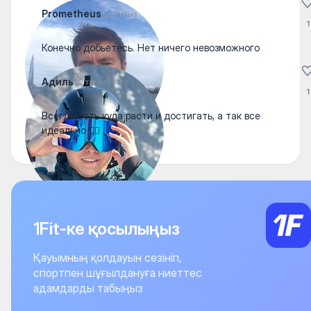
Prometheus
25 тамыз
1
Конечно добьетесь. Нет ничего невозможного
Адиль
22 тамыз
1
Всегда есть куда расти и достигать, а так все
идеально 👍🏻
1Fit-ке қосылыңыз
Қауымның қолдауын сезініп,
спортпен шұғылдануға ниеттес
адамдарды табыңыз