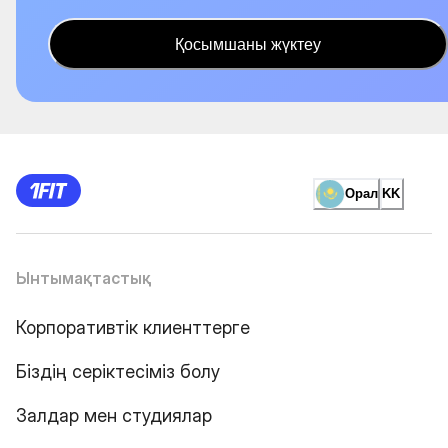
Қосымшаны жүктеу
Орал
KK
Ынтымақтастық
Корпоративтік клиенттерге
Біздің серіктесіміз болу
Залдар мен студиялар