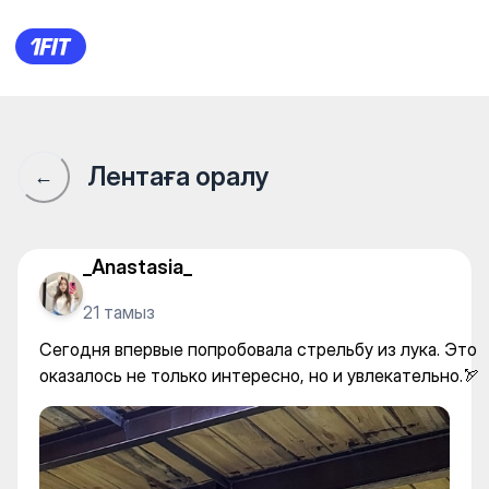
"SADAQ ATY" клуб стрельбы 
Лентаға оралу
←
_Anastasia_
21 тамыз
Сегодня впервые попробовала стрельбу из лука. Это
оказалось не только интересно, но и увлекательно.🏹