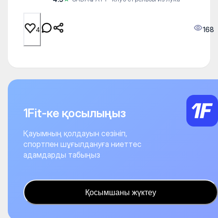
168
4
1Fit-ке қосылыңыз
Қауымның қолдауын сезініп,
спортпен шұғылдануға ниеттес
адамдарды табыңыз
Қосымшаны жүктеу