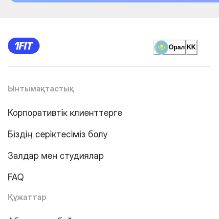
Орал
KK
Ынтымақтастық
Корпоративтік клиенттерге
Біздің серіктесіміз болу
Залдар мен студиялар
FAQ
Құжаттар