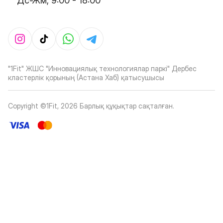
Дс-Жм, 9:00 - 18:00
"1Fit" ЖШС "Инновациялық технологиялар паркі" Дербес
кластерлік қорының (Астана Хаб) қатысушысы
Copyright ©1Fit,
2026
Барлық құқықтар сақталған
.