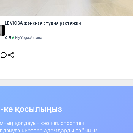
LEVIOSA женская студия растяжки
4.9
★
FlyYoga.Astana
it-ке қосылыңыз
мның қолдауын сезініп, спортпен
лдануға ниеттес адамдарды табыңыз