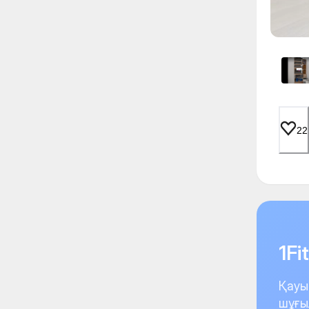
22
1F
Қауы
шұғы