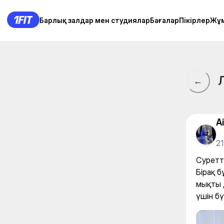
LEVIOSA женская студия ра
Барлық залдар мен студиялар
Барлық залдар мен студиялар
Бағалар
Бағалар
Пікірлер
Пікірлер
Жұ
Жұ
←
A
2
Суретт
Бірақ б
мықты 
үшін бү