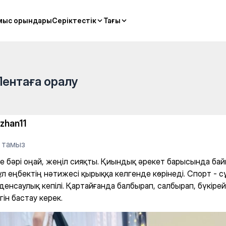
стяжки — Hatha-yoga
мыс орындары
мыс орындары
Серіктестік
Серіктестік
Тағы
Тағы
Лентаға оралу
izhan11
1 тамыз
е бәрі оңай, жеңіл сияқты. Қиындық әрекет барысында бай
ұл еңбектің нәтижесі қырыққа келгенде көрінеді. Спорт - с
денсаулық кепілі. Қартайғанда балбырап, салбырап, бүкіре
гін бастау керек.