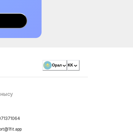
Орал
KK
анысу
071371064
ort@1fit.app