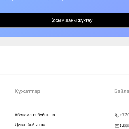
Қосымшаны жүктеу
Құжаттар
Байл
Абонемент бойынша
+77
Дүкен бойынша
supp