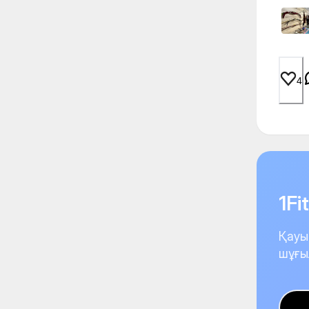
4
1F
Қауы
шұғы