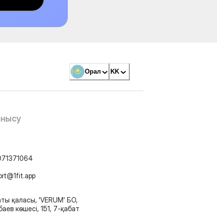
Орал
KK
анысу
071371064
ort@1fit.app
ты қаласы, 'VERUM' БО,
аев көшесі, 151, 7-қабат