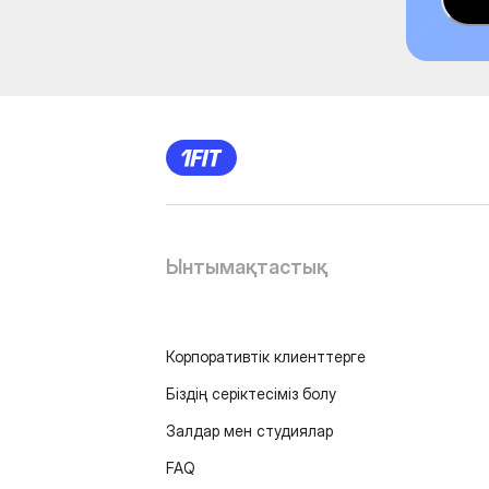
Ынтымақтастық
Корпоративтік клиенттерге
Біздің серіктесіміз болу
Залдар мен студиялар
FAQ