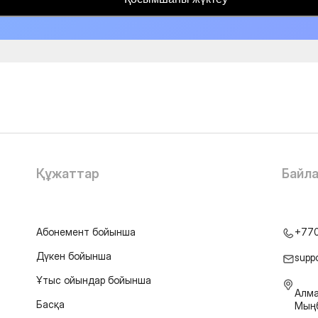
Құжаттар
Байл
Абонемент бойынша
+77
Дүкен бойынша
supp
Ұтыс ойындар бойынша
Алма
Басқа
Мыңб