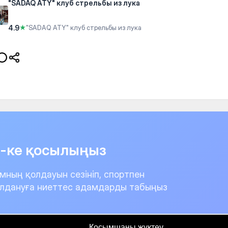
"SADAQ ATY" клуб стрельбы из лука
4.9
★
"SADAQ ATY" клуб стрельбы из лука
it-ке қосылыңыз
мның қолдауын сезініп, спортпен
лдануға ниеттес адамдарды табыңыз
Қосымшаны жүктеу