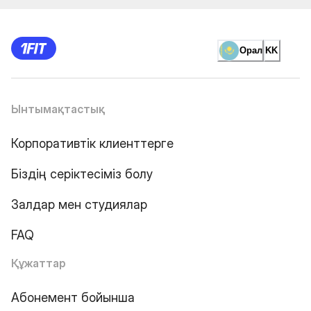
Орал
KK
Ынтымақтастық
Корпоративтік клиенттерге
Біздің серіктесіміз болу
Залдар мен студиялар
FAQ
Құжаттар
Абонемент бойынша