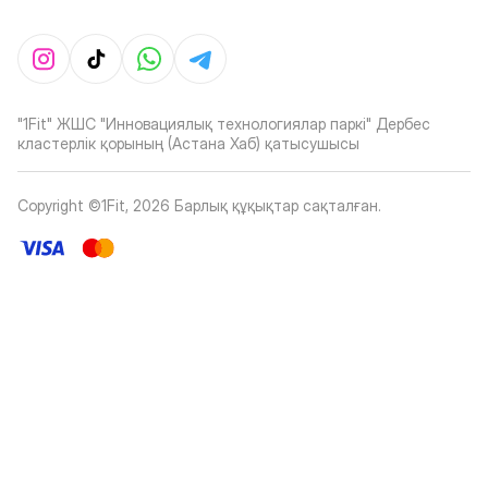
"1Fit" ЖШС "Инновациялық технологиялар паркі" Дербес
кластерлік қорының (Астана Хаб) қатысушысы
Copyright ©1Fit,
2026
Барлық құқықтар сақталған
.