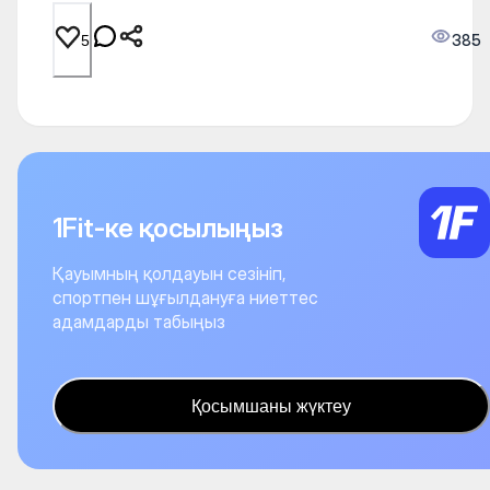
385
5
1Fit-ке қосылыңыз
Қауымның қолдауын сезініп,
спортпен шұғылдануға ниеттес
адамдарды табыңыз
Қосымшаны жүктеу