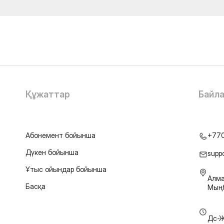
Құжаттар
Байл
Абонемент бойынша
+77
Дүкен бойынша
supp
Ұтыс ойындар бойынша
Алма
Басқа
Мыңб
Дс-Ж