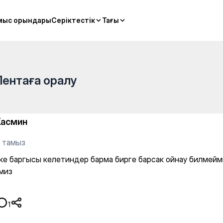
ер барма бирге барсак ойна
мыс орындары
мыс орындары
Серіктестік
Серіктестік
Тағы
Тағы
Лентаға оралу
асмин
8 тамыз
ке баргысы келетиндер барма бирге барсак ойнау билмейм
миз
1