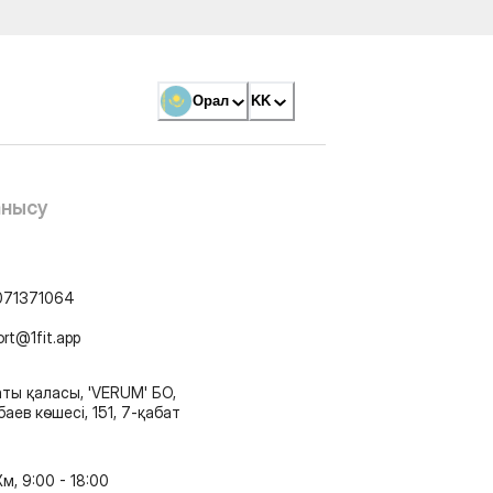
Орал
KK
анысу
071371064
ort@1fit.app
ты қаласы, 'VERUM' БО,
аев көшесі, 151, 7-қабат
м, 9:00 - 18:00