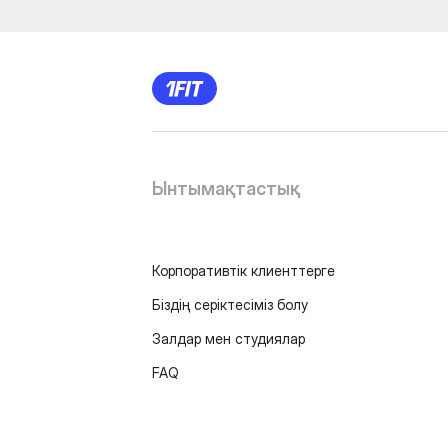
Ынтымақтастық
Корпоративтік клиенттерге
Біздің серіктесіміз болу
Залдар мен студиялар
FAQ