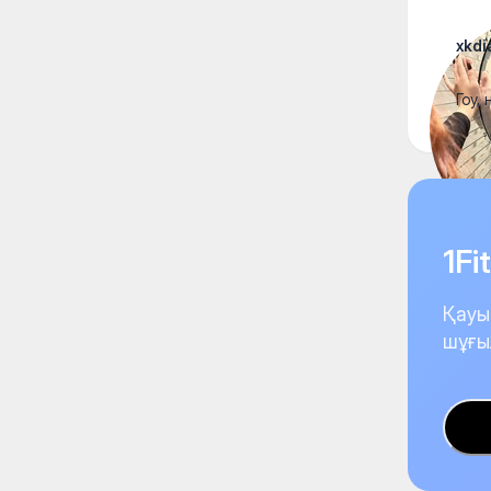
xkdi
Гоу,
1F
Қауы
шұғы