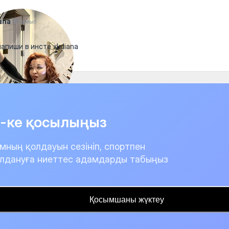
ana
19 тамыз
 напиши в инсте xkdiana
it-ке қосылыңыз
мның қолдауын сезініп, спортпен
лдануға ниеттес адамдарды табыңыз
Қосымшаны жүктеу