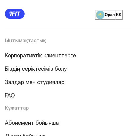
Орал
KK
Ынтымақтастық
Корпоративтік клиенттерге
Біздің серіктесіміз болу
Залдар мен студиялар
FAQ
Құжаттар
Абонемент бойынша