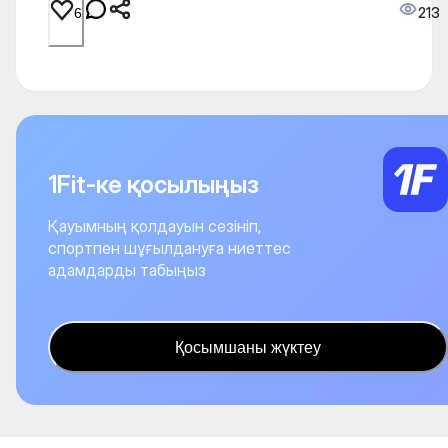
213
6
1Fit-ке қосылыңыз
Қауымның қолдауын сезініп,
спортпен шұғылдануға ниеттес
адамдарды табыңыз
Қосымшаны жүктеу