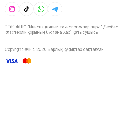
"1Fit" ЖШС "Инновациялық технологиялар паркі" Дербес
кластерлік қорының (Астана Хаб) қатысушысы
Copyright ©1Fit,
2026
Барлық құқықтар сақталған
.