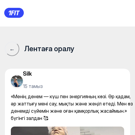
«Менің денем — күш пен эне
Лентаға оралу
←
Silk
15 тамыз
«Менің денем — күш пен энергияның көзі. Әр қадам,
әр жаттығу мені сау, мықты және жеңіл етеді. Мен өз
денемді сүйемін және оған қамқорлық жасаймын.»
бүгінгі залдан 🥰