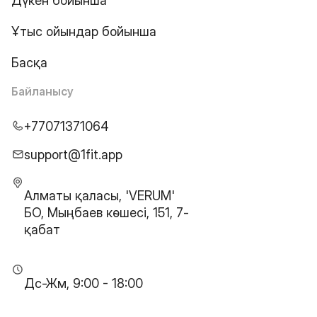
Дүкен бойынша
Ұтыс ойындар бойынша
Басқа
Байланысу
+77071371064
support@1fit.app
Алматы қаласы, 'VERUM'
БО, Мыңбаев көшесі, 151, 7-
қабат
Дс-Жм, 9:00 - 18:00