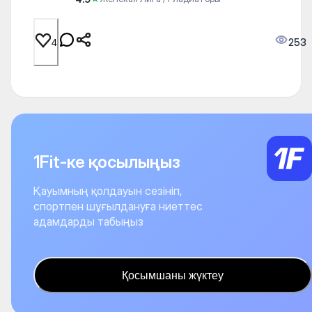
253
4
1Fit-ке қосылыңыз
Қауымның қолдауын сезініп,
спортпен шұғылдануға ниеттес
адамдарды табыңыз
Қосымшаны жүктеу