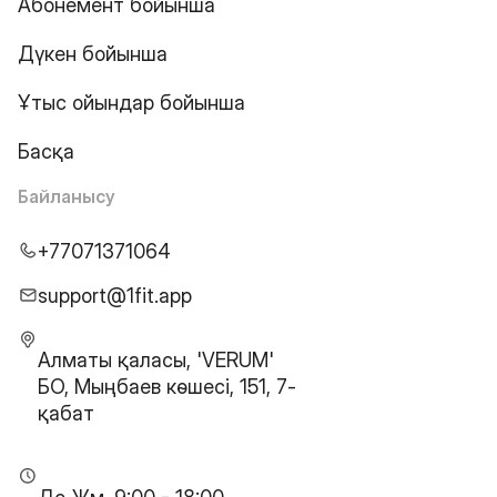
Абонемент бойынша
Дүкен бойынша
Ұтыс ойындар бойынша
Басқа
Байланысу
+77071371064
support@1fit.app
Алматы қаласы, 'VERUM'
БО, Мыңбаев көшесі, 151, 7-
қабат