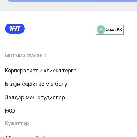
Орал
KK
Ынтымақтастық
Корпоративтік клиенттерге
Біздің серіктесіміз болу
Залдар мен студиялар
FAQ
Құжаттар