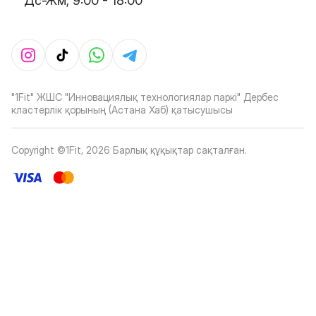
Дс-Жм, 9:00 - 18:00
"1Fit" ЖШС "Инновациялық технологиялар паркі" Дербес
кластерлік қорының (Астана Хаб) қатысушысы
Copyright ©1Fit,
2026
Барлық құқықтар сақталған
.