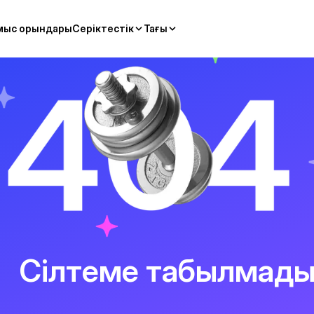
мыс орындары
Серіктестік
Тағы
Сілтеме табылмад