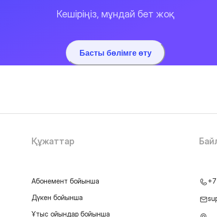
Кешіріңіз, мұндай бет жоқ
Басты бөлімге өту
Құжаттар
Бай
Абонемент бойынша
+7
Дүкен бойынша
su
Ұтыс ойындар бойынша