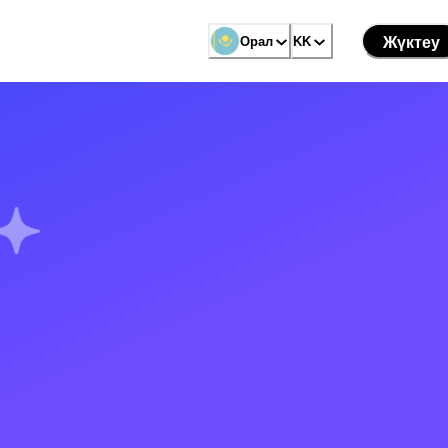
Орал
KK
Жүктеу
ы