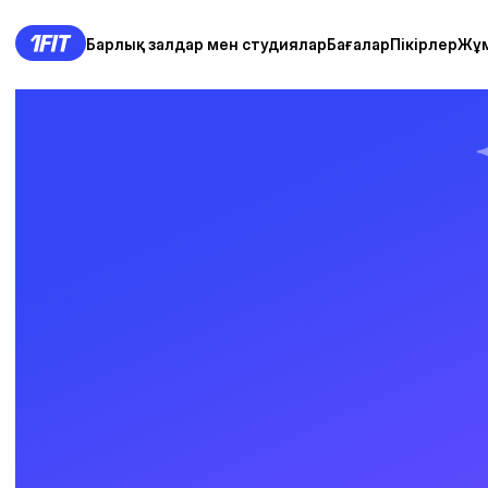
Барлық залдар мен студиялар
Бағалар
Пікірлер
Жұ