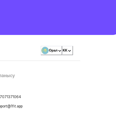
Орал
KK
ланысу
7071371064
pport@1fit.app