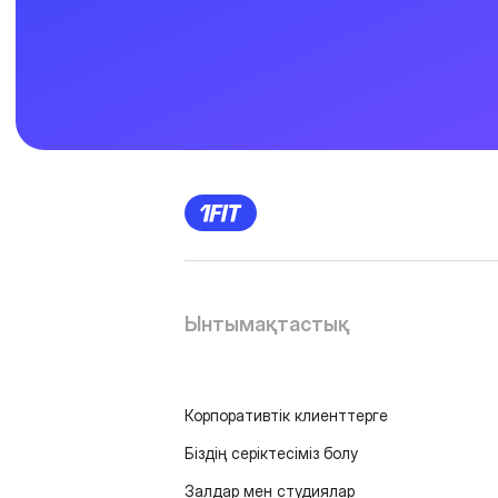
Ынтымақтастық
Корпоративтік клиенттерге
Біздің серіктесіміз болу
Залдар мен студиялар