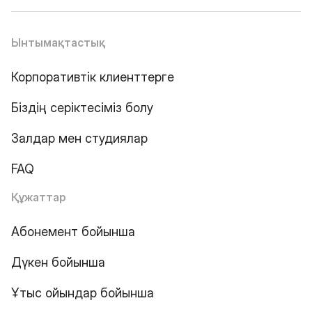
Ынтымақтастық
Корпоративтік клиенттерге
Біздің серіктесіміз болу
Залдар мен студиялар
FAQ
Құжаттар
Абонемент бойынша
Дүкен бойынша
Ұтыс ойындар бойынша