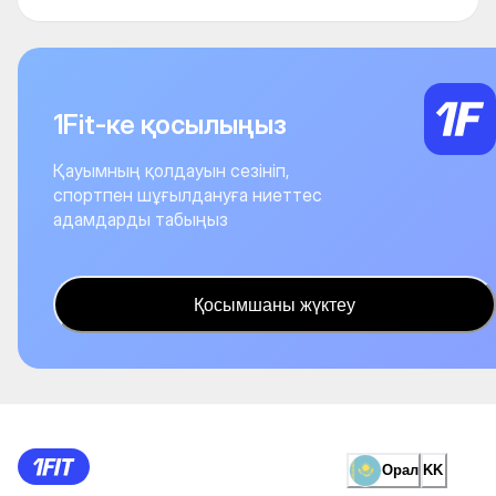
1Fit-ке қосылыңыз
Қауымның қолдауын сезініп,
спортпен шұғылдануға ниеттес
адамдарды табыңыз
Қосымшаны жүктеу
Орал
KK