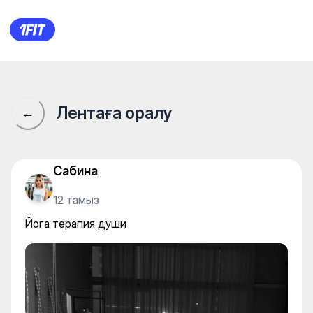
Йога терапия души
Лентаға оралу
←
Сабина
12 тамыз
Йога терапия души