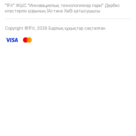
"1Fit" ЖШС "Инновациялық технологиялар паркі" Дербес
кластерлік қорының (Астана Хаб) қатысушысы
Copyright ©1Fit,
2026
Барлық құқықтар сақталған
.