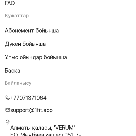
FAQ
Құжаттар
Абонемент бойынша
Дүкен бойынша
Ұтыс ойындар бойынша
Басқа
Байланысу
+77071371064
support@1fit.app
Алматы қаласы, 'VERUM'
БО, Мыңбаев көшесі, 151, 7-