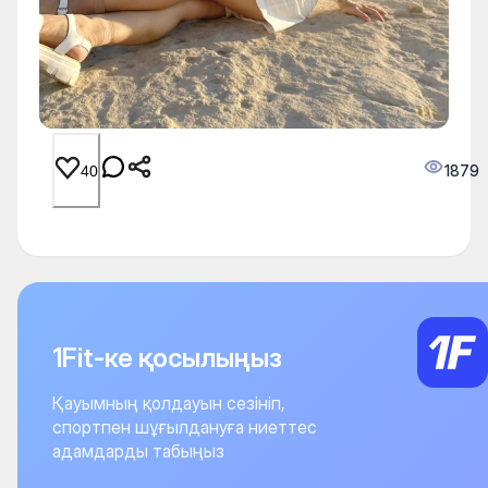
1879
40
1Fit-ке қосылыңыз
Қауымның қолдауын сезініп,
спортпен шұғылдануға ниеттес
адамдарды табыңыз