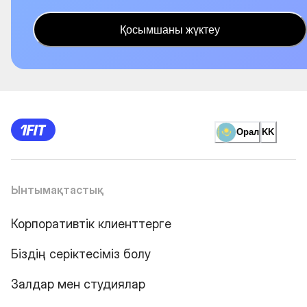
Қосымшаны жүктеу
Орал
KK
Ынтымақтастық
Корпоративтік клиенттерге
Біздің серіктесіміз болу
Залдар мен студиялар