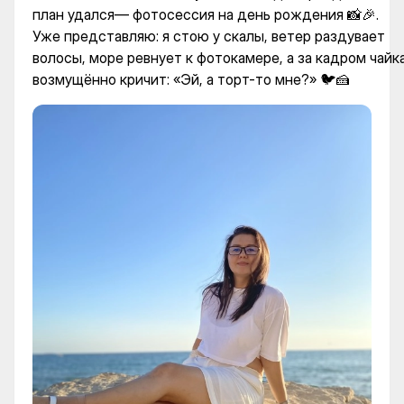
план удался— фотосессия на день рождения 📸🎉.
Уже представляю: я стою у скалы, ветер раздувает
волосы, море ревнует к фотокамере, а за кадром чайк
возмущённо кричит: «Эй, а торт-то мне?» 🐦🍰