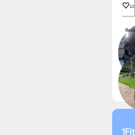
12
Roz
@Mol
Moly
Мара
Посм
1F