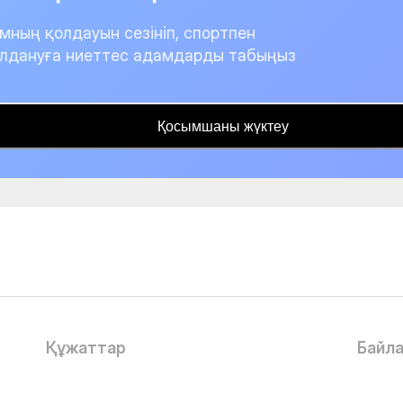
мның қолдауын сезініп, спортпен
лдануға ниеттес адамдарды табыңыз
Қосымшаны жүктеу
Құжаттар
Байл