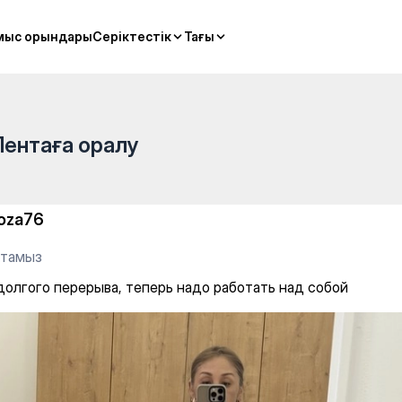
перь надо работать над собо
мыс орындары
мыс орындары
Серіктестік
Серіктестік
Тағы
Тағы
Лентаға оралу
oza76
 тамыз
долгого перерыва, теперь надо работать над собой