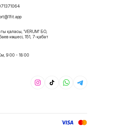
071371064
ort@1fit.app
ты қаласы, 'VERUM' БО,
аев көшесі, 151, 7-қабат
м, 9:00 - 18:00