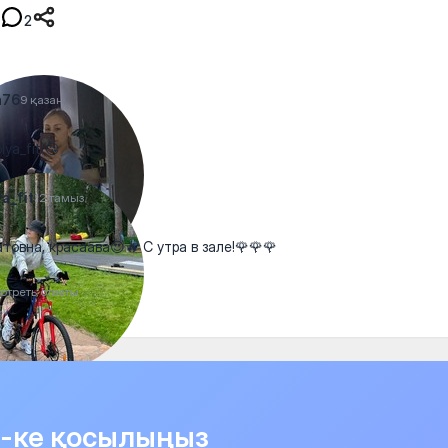
2
a76
9 қазан
ya_fit 😘
a_fit
12 тамыз
товна, красаава😍🔥 С утра в зале!🌹🌹🌹
отреть ответы
it-ке қосылыңыз