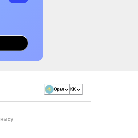
Орал
KK
анысу