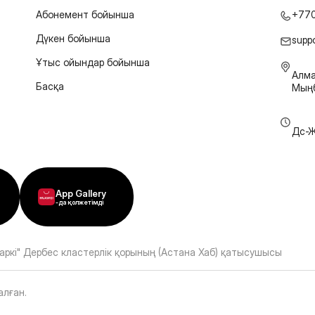
Абонемент бойынша
+77
Дүкен бойынша
supp
Ұтыс ойындар бойынша
Алма
Басқа
Мыңб
Дс-Ж
App Gallery
-да қолжетімді
аркі" Дербес кластерлік қорының (Астана Хаб) қатысушысы
алған
.