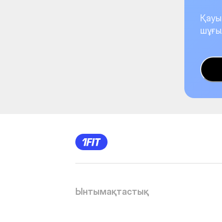
Қауы
шұғы
Ынтымақтастық