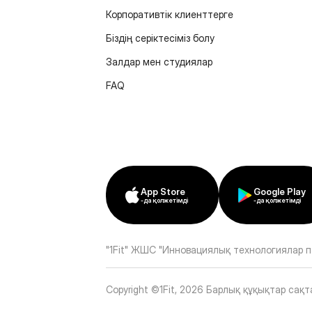
Корпоративтік клиенттерге
Біздің серіктесіміз болу
Залдар мен студиялар
FAQ
App Store
Google Play
-да қолжетімді
-да қолжетімді
"1Fit" ЖШС "Инновациялық технологиялар п
Copyright ©1Fit,
2026
Барлық құқықтар сақт