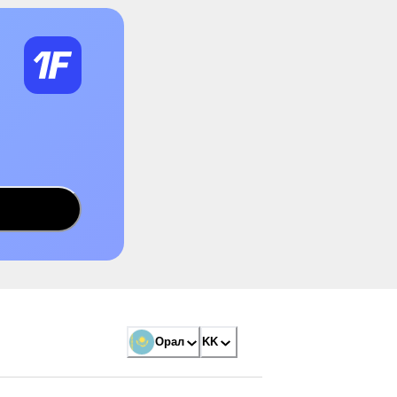
Орал
KK