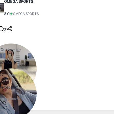
OMEGA SPORTS
5.0
★
OMEGA SPORTS
2
eGuzi
12 тамыз
a07 ия
07
12 тамыз
 -те бар ма?
отреть ответы