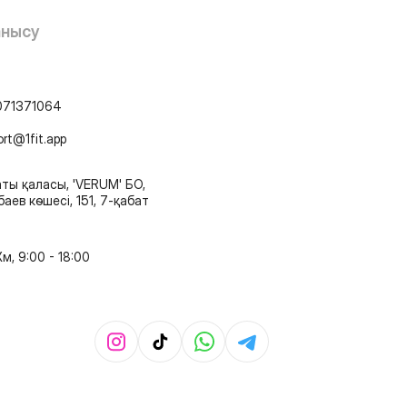
анысу
071371064
ort@1fit.app
ты қаласы, 'VERUM' БО,
аев көшесі, 151, 7-қабат
м, 9:00 - 18:00