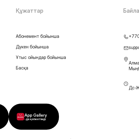
Құжаттар
Байл
Абонемент бойынша
+77
Дүкен бойынша
supp
Ұтыс ойындар бойынша
Алма
Басқа
Мыңб
Дс-Ж
App Gallery
-да қолжетімді