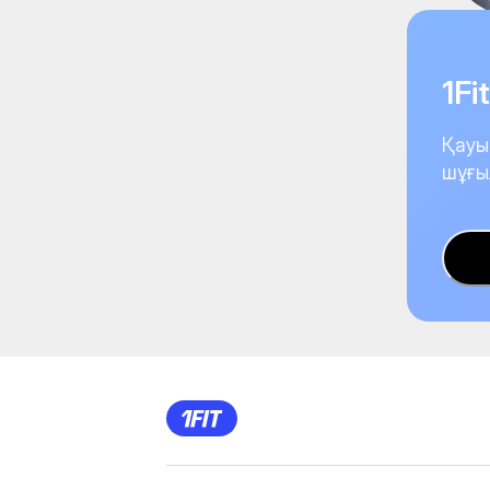
1F
Қауы
шұғы