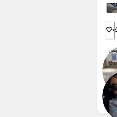
7
Lov
@Liz
Liza
1fit
Посм