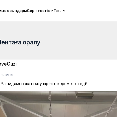
classes
мыс орындары
мыс орындары
Серіктестік
Серіктестік
Тағы
Тағы
Лентаға оралу
oveGuzi
0 тамыз
 Рашидамен жаттығулар өте керемет өтеді!