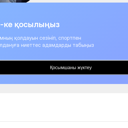
it-ке қосылыңыз
мның қолдауын сезініп, спортпен
лдануға ниеттес адамдарды табыңыз
Қосымшаны жүктеу