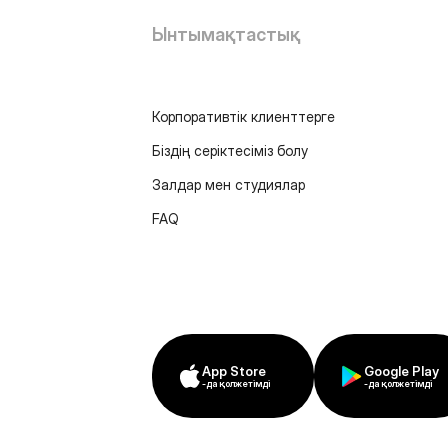
Ынтымақтастық
Корпоративтік клиенттерге
Біздің серіктесіміз болу
Залдар мен студиялар
FAQ
App Store
Google Play
-да қолжетімді
-да қолжетімді