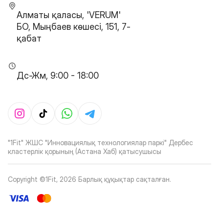
Алматы қаласы, 'VERUM'
БО, Мыңбаев көшесі, 151, 7-
қабат
Дс-Жм, 9:00 - 18:00
"1Fit" ЖШС "Инновациялық технологиялар паркі" Дербес
кластерлік қорының (Астана Хаб) қатысушысы
Copyright ©1Fit,
2026
Барлық құқықтар сақталған
.