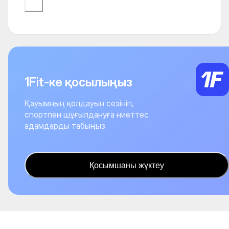
1Fit-ке қосылыңыз
Қауымның қолдауын сезініп,
спортпен шұғылдануға ниеттес
адамдарды табыңыз
Қосымшаны жүктеу