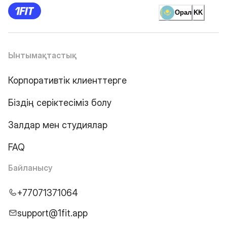
Орал
KK
Ынтымақтастық
Корпоративтік клиенттерге
Біздің серіктесіміз болу
Залдар мен студиялар
FAQ
Байланысу
+77071371064
support@1fit.app