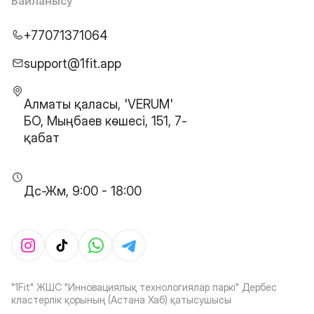
Байланысу
+77071371064
support@1fit.app
Алматы қаласы, 'VERUM'
БО, Мыңбаев көшесі, 151, 7-
қабат
Дс-Жм, 9:00 - 18:00
"1Fit" ЖШС "Инновациялық технологиялар паркі" Дербес
кластерлік қорының (Астана Хаб) қатысушысы