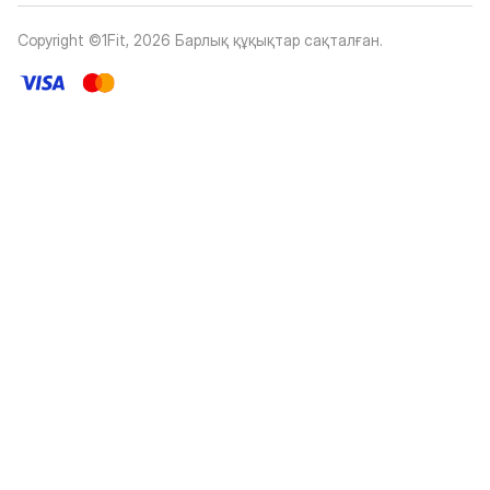
Copyright ©1Fit,
2026
Барлық құқықтар сақталған
.