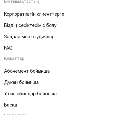
Ынтымақтастық
Корпоративтік клиенттерге
Біздің серіктесіміз болу
Залдар мен студиялар
FAQ
Құжаттар
Абонемент бойынша
Дүкен бойынша
Ұтыс ойындар бойынша
Басқа