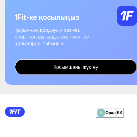
1Fit-ке қосылыңыз
Қауымның қолдауын сезініп,
спортпен шұғылдануға ниеттес
адамдарды табыңыз
Қосымшаны жүктеу
Орал
KK