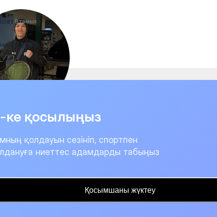
олат
8 тамыз
мееет🫂❤️🌸
it-ке қосылыңыз
мның қолдауын сезініп, спортпен
лдануға ниеттес адамдарды табыңыз
Қосымшаны жүктеу