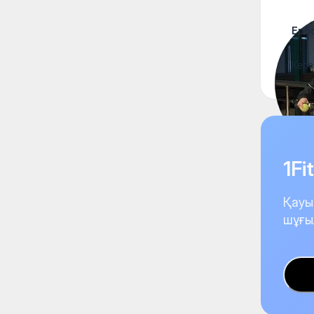
Ерб
Кере
1F
Қауы
шұғы