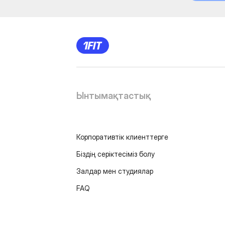
Ынтымақтастық
Корпоративтік клиенттерге
Біздің серіктесіміз болу
Залдар мен студиялар
FAQ