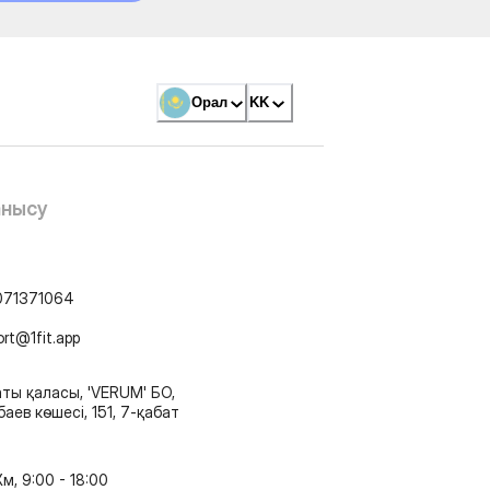
Орал
KK
анысу
071371064
ort@1fit.app
ты қаласы, 'VERUM' БО,
аев көшесі, 151, 7-қабат
м, 9:00 - 18:00