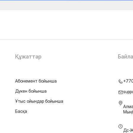
Құжаттар
Байл
Абонемент бойынша
+77
Дүкен бойынша
supp
Ұтыс ойындар бойынша
Алма
Басқа
Мыңб
Дс-Ж