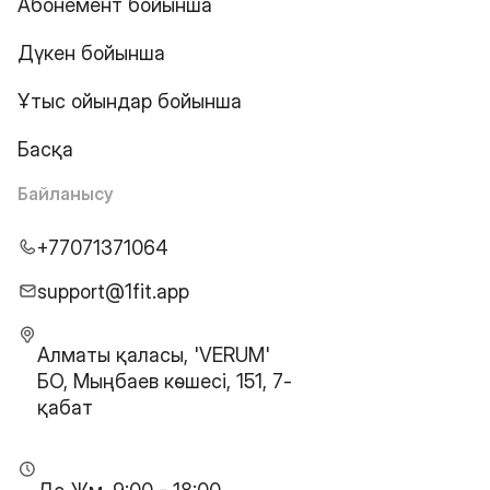
Абонемент бойынша
Дүкен бойынша
Ұтыс ойындар бойынша
Басқа
Байланысу
+77071371064
support@1fit.app
Алматы қаласы, 'VERUM'
БО, Мыңбаев көшесі, 151, 7-
қабат