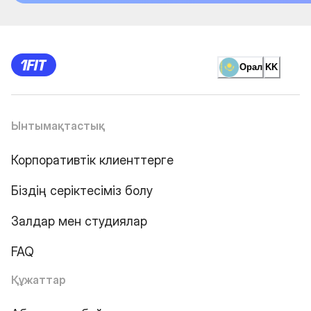
Орал
KK
Ынтымақтастық
Корпоративтік клиенттерге
Біздің серіктесіміз болу
Залдар мен студиялар
FAQ
Құжаттар