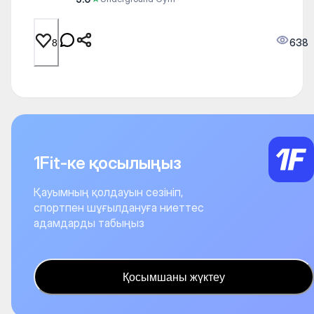
638
8
1Fit-ке қосылыңыз
Қауымның қолдауын сезініп,
спортпен шұғылдануға ниеттес
адамдарды табыңыз
Қосымшаны жүктеу