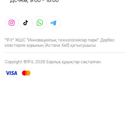
Дс-Жм, 9:00 - 18:00
"1Fit" ЖШС "Инновациялық технологиялар паркі" Дербес
кластерлік қорының (Астана Хаб) қатысушысы
Copyright ©1Fit,
2026
Барлық құқықтар сақталған
.