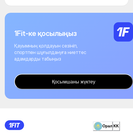
1Fit-ке қосылыңыз
Қауымның қолдауын сезініп,
спортпен шұғылдануға ниеттес
адамдарды табыңыз
Қосымшаны жүктеу
Орал
KK