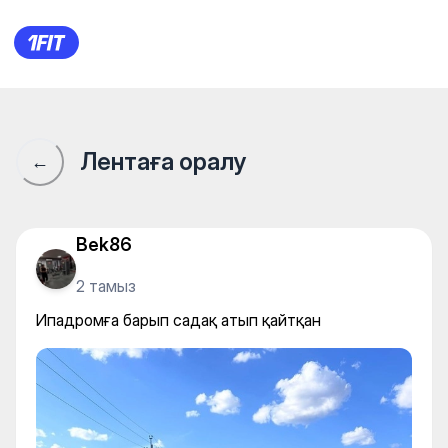
Ипадромға барып садақ аты
Лентаға оралу
←
Bek86
2 тамыз
Ипадромға барып садақ атып қайтқан