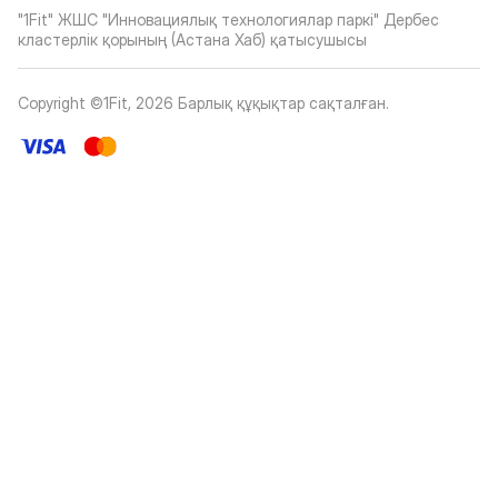
"1Fit" ЖШС "Инновациялық технологиялар паркі" Дербес
кластерлік қорының (Астана Хаб) қатысушысы
Copyright ©1Fit,
2026
Барлық құқықтар сақталған
.