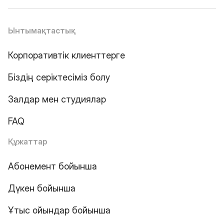
Ынтымақтастық
Корпоративтік клиенттерге
Біздің серіктесіміз болу
Залдар мен студиялар
FAQ
Құжаттар
Абонемент бойынша
Дүкен бойынша
Ұтыс ойындар бойынша