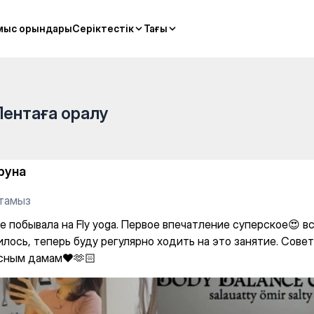
мыс орындары
мыс орындары
Серіктестік
Серіктестік
Тағы
Тағы
Лентаға оралу
руна
 тамыз
е побывала на Fly yoga. Первое впечатление суперское😍 в
илось, теперь буду регулярно ходить на это занятие. Сове
сным дамам❤️🫶🏻