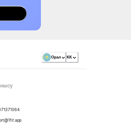
Орал
KK
анысу
071371064
ort@1fit.app