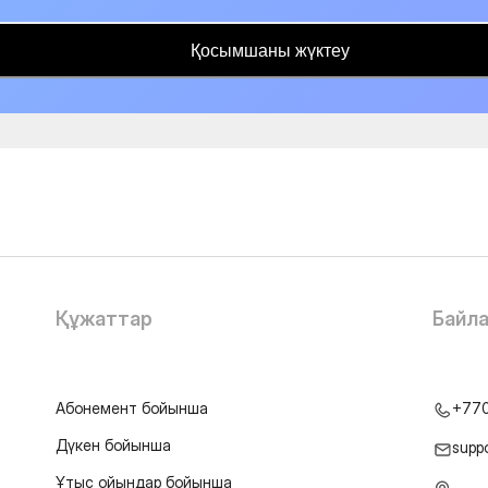
Қосымшаны жүктеу
Құжаттар
Байл
Абонемент бойынша
+77
Дүкен бойынша
supp
Ұтыс ойындар бойынша