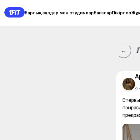
BB club — Fly yoga
Барлық залдар мен студиялар
Барлық залдар мен студиялар
Бағалар
Бағалар
Пікірлер
Пікірлер
Жұ
Жұ
←
А
2
Впервы
понрав
прекра