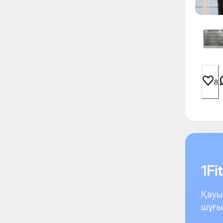
8
1F
Қауы
шұғы