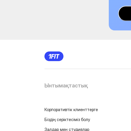
Ынтымақтастық
Корпоративтік клиенттерге
Біздің серіктесіміз болу
Залдар мен студиялар