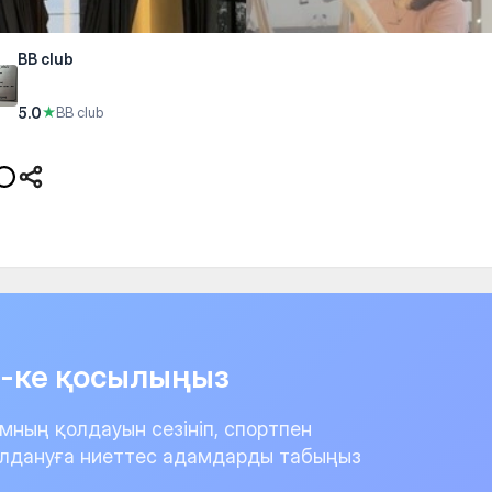
BB club
5.0
★
BB club
it-ке қосылыңыз
мның қолдауын сезініп, спортпен
лдануға ниеттес адамдарды табыңыз