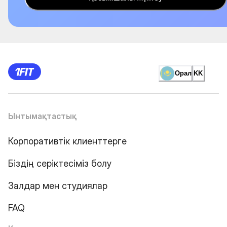
Орал
KK
Ынтымақтастық
Корпоративтік клиенттерге
Біздің серіктесіміз болу
Залдар мен студиялар
FAQ