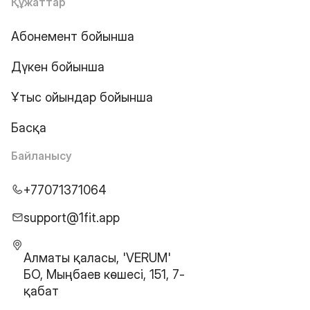
Құжаттар
Абонемент бойынша
Дүкен бойынша
Ұтыс ойындар бойынша
Басқа
Байланысу
+77071371064
support@1fit.app
Алматы қаласы, 'VERUM'
БО, Мыңбаев көшесі, 151, 7-
қабат