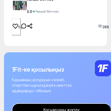
5.0
★
Умный Фитнес
286
5
1Fit-ке қосылыңыз
Қауымның қолдауын сезініп,
спортпен шұғылдануға ниеттес
адамдарды табыңыз
Қосымшаны жүктеу