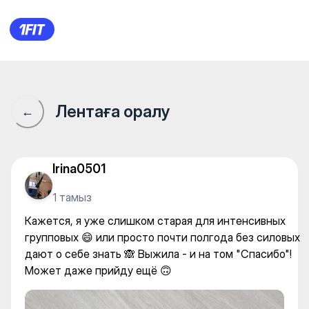
Умный Фитнес — Stretching a
Лентаға оралу
←
Irina0501
1 тамыз
Кажется, я уже слишком старая для интенсивных
групповых 😄 или просто почти полгода без силовых
дают о себе знать 🙈 Выжила - и на том "Спасибо"!
Может даже прийду ещё 🙃